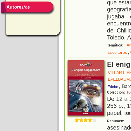
que están
geograf
jugaba
encuentr
de Chill
Toledo. A
Ar
Temática:
,
Escultores
El eni
VILLAR LIÉ
EPELBAUM,
, Bar
Edebé
Colección:
Tu
De 12 a 
256 p.; 1
papel;
ISB
C
Resumen:
asesina