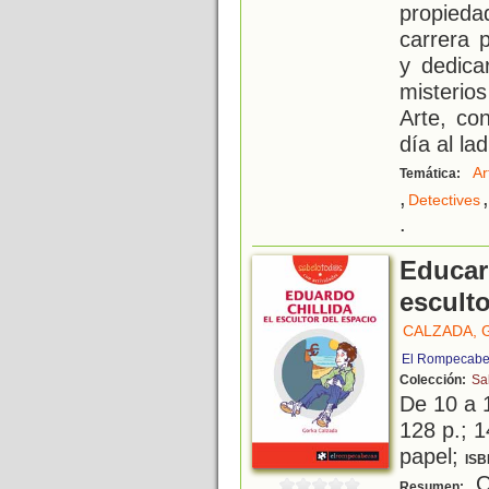
propied
carrera 
y dedica
misterio
Arte, co
día al la
Ar
Temática:
,
,
Detectives
.
Educard
esculto
CALZADA, 
El Rompecabe
Colección:
Sa
De 10 a 
128 p.; 1
papel;
ISB
Qu
Resumen: