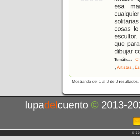
esa man
cualquier
solitari
cosas le
escultor
que para
dibujar c
Ch
Temática:
,
,
Artistas
Es
Mostrando del 1 al 3 de 3 resultados.
lupa
del
cuento
©
2013-20
© 20