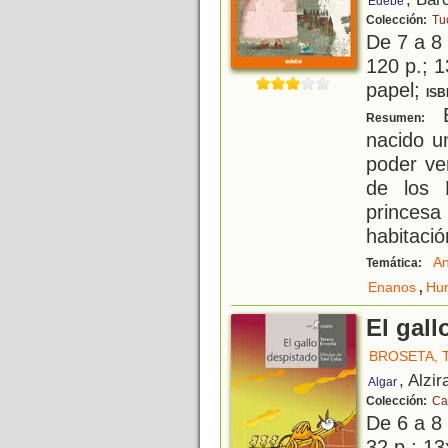
Edebé
Colección:
Tu
De 7 a 8
120 p.; 1
papel;
ISB
E
Resumen:
nacido u
poder ve
de los 
princes
habitación
An
Temática:
,
Enanos
Hu
El gall
BROSETA, 
, Alzir
Algar
Colección:
Ca
De 6 a 8
32 p.; 13