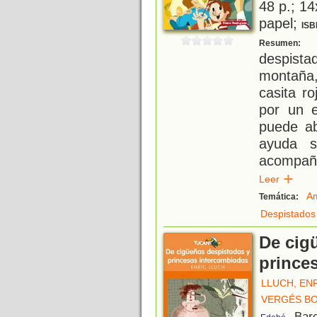
48 p.; 14
papel;
ISB
P
Resumen:
despist
montaña
casita r
por un e
puede ab
ayuda 
acompaña
Leer
Am
Temática:
Despistados
De cig
prince
LLUCH, EN
VERGÉS BO
, Bar