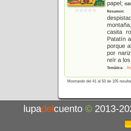
papel;
ISB
P
Resumen:
despist
montaña
casita 
Patatín 
porque a
por nari
reír a los
Am
Temática:
Mostrando del 41 al 50 de 105 result
lupa
del
cuento
©
2013-20