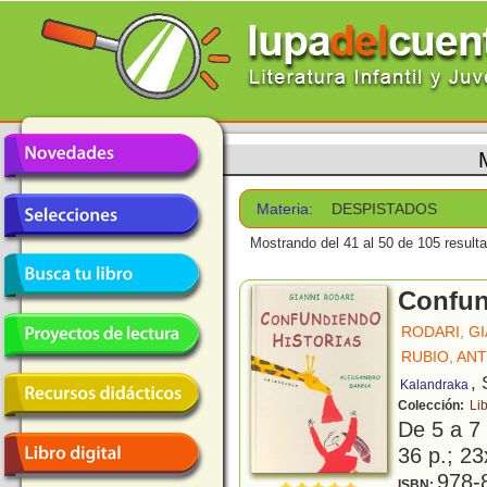
Materia:
DESPISTADOS
Mostrando del 41 al 50 de 105 result
Confun
RODARI, GI
RUBIO, AN
, 
Kalandraka
Colección:
Li
De 5 a 7
36 p.; 23
978-
ISBN: