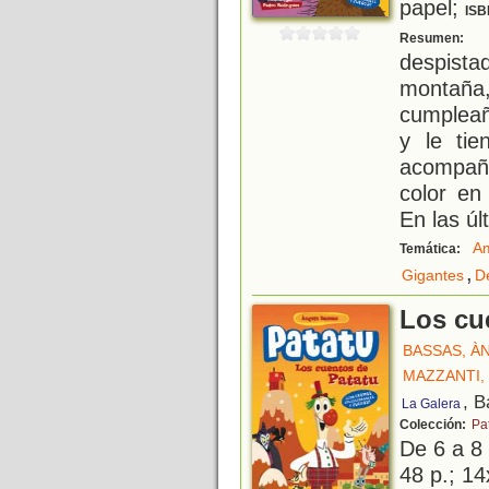
papel;
ISB
P
Resumen:
despist
montaña,
cumpleañ
y le tie
acompañ
color en
En las úl
Am
Temática:
,
Gigantes
D
Los cu
BASSAS, À
MAZZANTI,
, B
La Galera
Colección:
Pa
De 6 a 8
48 p.; 14