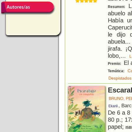
La
Resumen:
abuelo a
Había u
Caperuci
le dijo 
abuela..
jirafa. 
lobo,
...
El 
Premio:
Ca
Temática:
Despistados
Escara
BRUNO, PE
, Bar
Ekaré
De 6 a 8
80 p.; 17
papel;
ISB