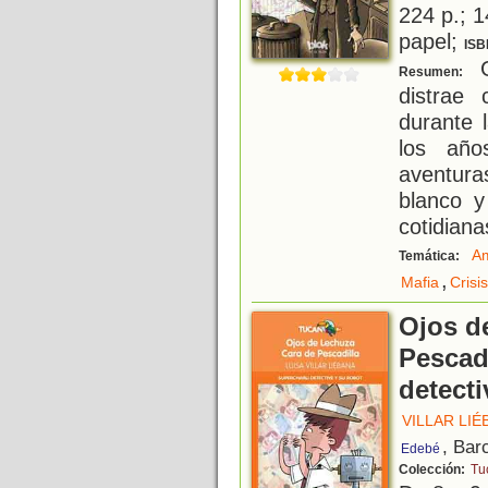
224 p.; 1
papel;
ISB
G
Resumen:
distrae
durante 
los años
aventur
blanco y
cotidiana
Am
Temática:
,
Mafia
Crisi
Ojos d
Pescad
detecti
VILLAR LIÉ
, Bar
Edebé
Colección:
Tu