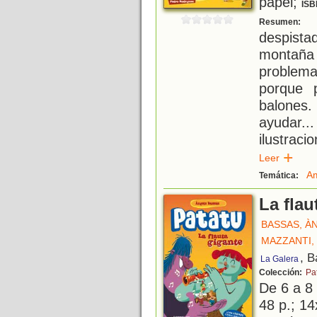
papel;
ISB
P
Resumen:
despist
montaña
problem
porque 
balones.
ayudar.
ilustrac
Leer
Am
Temática:
La flau
BASSAS, À
MAZZANTI,
, B
La Galera
Colección:
Pa
De 6 a 8
48 p.; 14