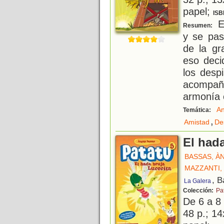
papel;
ISB
El
Resumen:
y se pas
de la gr
eso deci
los desp
acompañ
armonía c
An
Temática:
,
Amistad
De
El hada
BASSAS, À
MAZZANTI,
, B
La Galera
Colección:
Pa
De 6 a 8
48 p.; 14