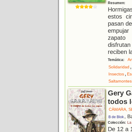
E
Resumen:
Hormigas
estos ci
pasan de
empujar 
zapato 
disfrut
reciben l
An
Temática:
,
Solidaridad
,
Insectos
Es
Saltamontes
Gery G
todos 
CÀMARA, S
, B
B de Blok
Colección:
La
De 12 a 