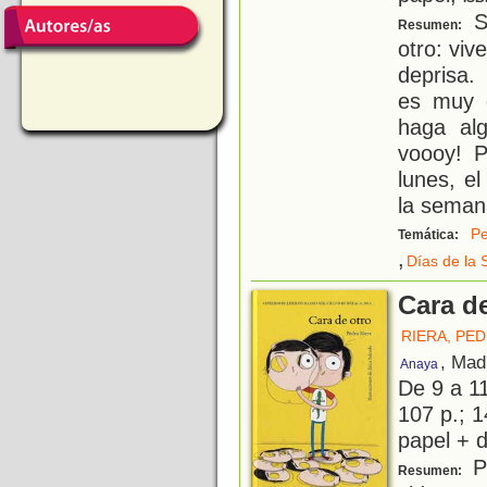
Su
Resumen:
otro: vi
deprisa.
es muy 
haga al
voooy! P
lunes, e
la seman
P
Temática:
,
Días de la
Cara d
RIERA, PE
, Mad
Anaya
De 9 a 1
107 p.; 1
papel + d
Pe
Resumen: