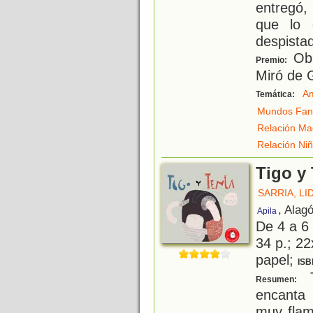
entregó,
que lo 
despista
Obr
Premio:
Miró de 
Am
Temática:
Mundos Fant
Relación Ma
Relación Ni
Tigo y
SARRIA, LI
, Alag
Apila
De 4 a 6
34 p.; 22
papel;
ISB
T
Resumen:
encanta 
muy flam