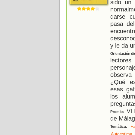
sido un 
normalme
darse c
pasa de
encuent
desconoc
y le da u
Orientación di
lectore
personaj
observa
¿Qué es
esas ga
los alu
pregunta
VI 
Premio:
de Málag
Fa
Temática:
,
Autoestima