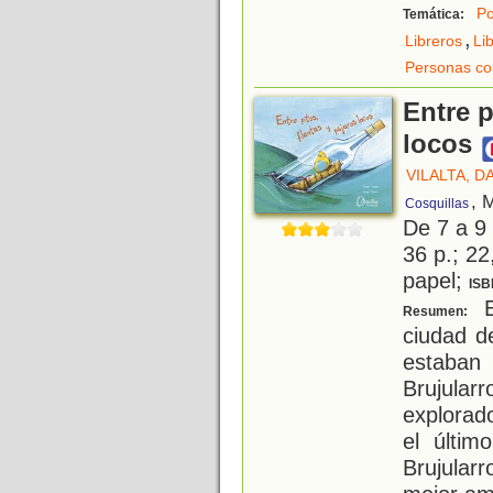
Po
Temática:
,
Libreros
Li
Personas co
Entre p
locos
VILALTA, D
, 
Cosquillas
De 7 a 9
36 p.; 22
papel;
ISB
En
Resumen:
ciudad d
estaba
Brujula
explorado
el últim
Brujular