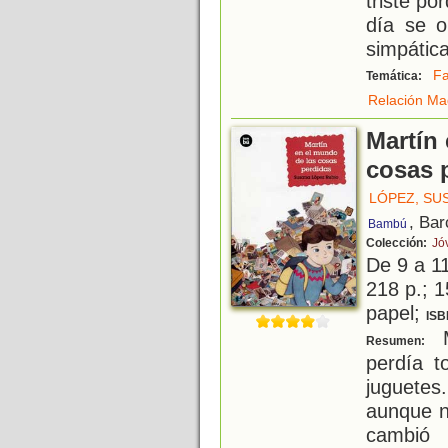
triste p
día se o
simpática
Fa
Temática:
Relación Ma
Martín
cosas 
LÓPEZ, SU
, Bar
Bambú
Colección:
Jó
De 9 a 1
218 p.; 1
papel;
ISB
M
Resumen:
perdía t
juguetes
aunque n
cambió