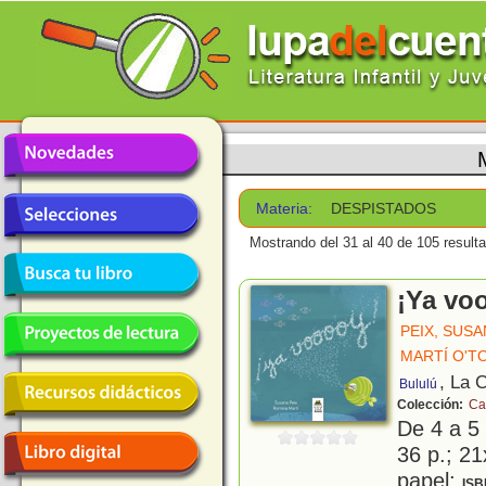
Materia:
DESPISTADOS
Mostrando del 31 al 40 de 105 result
¡Ya vo
PEIX, SUS
MARTÍ O'T
, La 
Bululú
Colección:
Ca
De 4 a 5
36 p.; 21
papel;
ISB