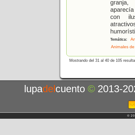
granja,
aparecía
con ilu
atractiv
humoríst
An
Temática:
Animales de 
Mostrando del 31 al 40 de 105 result
lupa
del
cuento
©
2013-20
© 20