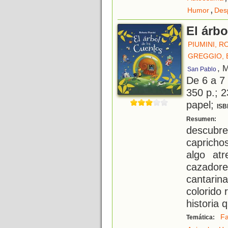
,
Humor
Des
El árbo
PIUMINI, 
GREGGIO, 
, 
San Pablo
De 6 a 7
350 p.; 2
papel;
ISB
V
Resumen:
descubr
capricho
algo at
cazador
cantarina
colorido 
historia 
Fa
Temática: