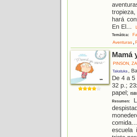
aventur
tropieza,
hará con
En El
...
Fa
Temática:
,
Aventuras
Mamá ya
PINSON, Z
, B
Takatuka
De 4 a 5
32 p.; 23
papel;
ISB
L
Resumen:
despist
monedero
comida.
escuela 