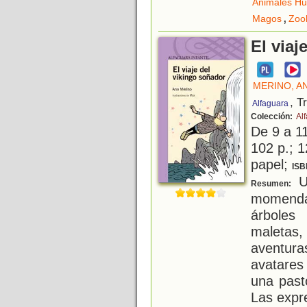
Animales H
,
Magos
Zoo
El viaj
MERINO, A
, T
Alfaguara
Colección:
Al
De 9 a 1
102 p.; 1
papel;
ISB
Un
Resumen:
momenda
árboles
maletas
aventura
avatares
una past
Las expr