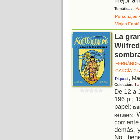
mejor am
Pá
Temática:
Personajes 
Viajes Fantá
La gran
Wilfred
sombr
FERNÁNDEZ
GARCÍA-CL
, Ma
Diquesí
Colección:
La
De 12 a 
196 p.; 1
papel;
ISB
W
Resumen:
corrient
demás, y
No tien