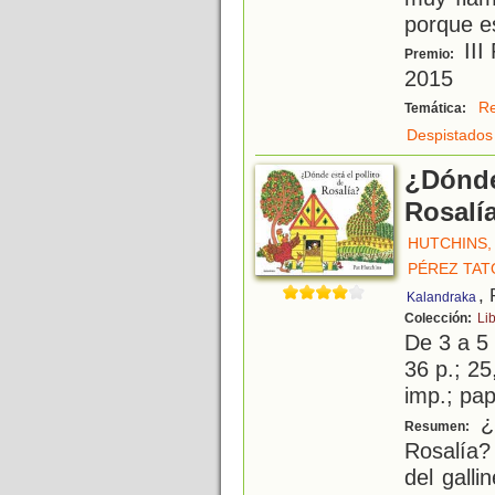
porque es
III
Premio:
2015
Re
Temática:
Despistados
¿Dónde 
Rosalí
HUTCHINS,
PÉREZ TATO
,
Kalandraka
Colección:
Li
De 3 a 5
36 p.; 25
imp.; pa
¿D
Resumen:
Rosalía?
del galli