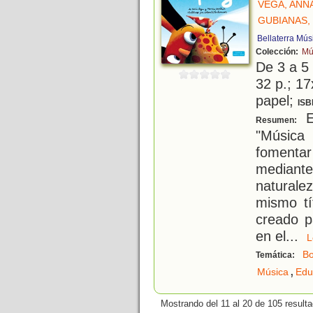
VEGA, ANN
GUBIANAS,
Bellaterra Mús
Colección:
Mú
De 3 a 5
32 p.; 17
papel;
ISB
Es
Resumen:
"Música 
fomentar
mediante
naturale
mismo tí
creado p
en el
...
B
Temática:
,
Música
Edu
Mostrando del 11 al 20 de 105 result