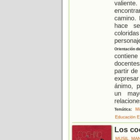
valiente.
encontra
camino. 
hace se
colorida
personaj
Orientación di
contiene
docentes
partir d
expresa
ánimo, 
un mayo
relacione
M
Temática:
Educación E
Los co
MUSIL, MA