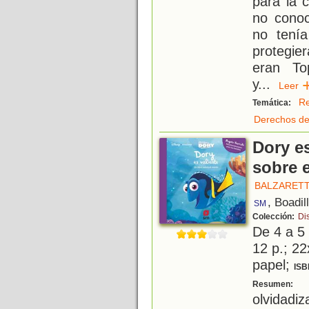
para la 
no conoc
no tenía
protegie
eran Top
y
...
Lee
Re
Temática:
Derechos de
Dory es
sobre 
BALZARETT
, Boadil
SM
Colección:
Di
De 4 a 5
12 p.; 22
papel;
ISB
D
Resumen:
olvidadi