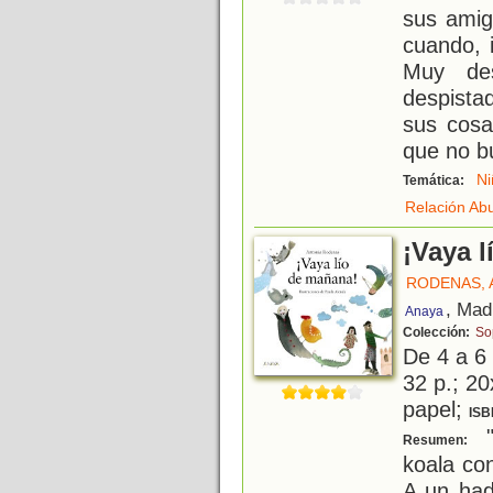
sus amig
cuando, 
Muy des
despista
sus cosa
que no bu
Ni
Temática:
Relación Ab
¡Vaya 
RODENAS, 
, Mad
Anaya
Colección:
So
De 4 a 6
32 p.; 20
papel;
ISB
"
Resumen:
koala co
A un had