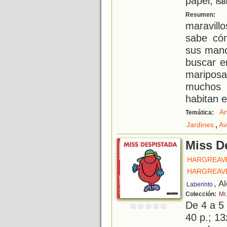
papel;
ISB
R
Resumen:
maravill
sabe có
sus manc
buscar e
mariposa
muchos 
habitan e
An
Temática:
,
Jardines
Av
Miss D
HARGREAV
HARGREAV
, A
Laberinto
Colección:
Mr.
De 4 a 5
40 p.; 13