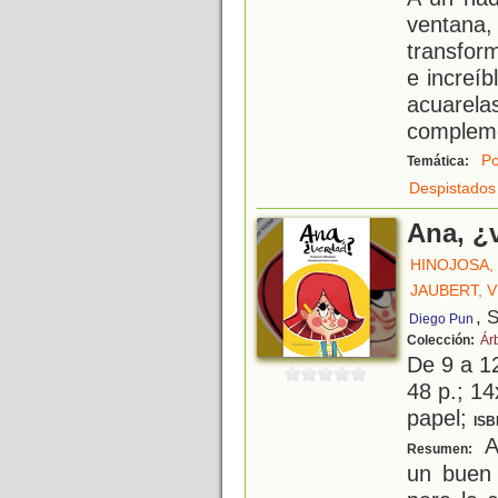
ventana
transfor
e increíb
acuare
compleme
Po
Temática:
Despistados
Ana, ¿
HINOJOSA,
JAUBERT, 
, 
Diego Pun
Colección:
Ár
De 9 a 1
48 p.; 14
papel;
ISB
An
Resumen:
un buen 