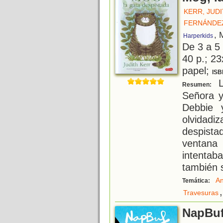
KERR, JUD
FERNÁNDEZ
, 
Harperkids
De 3 a 5
40 p.; 23
papel;
ISB
L
Resumen:
Señora y
Debbie 
olvidad
despista
ventana
intentab
también 
An
Temática:
,
Travesuras
NapBuf