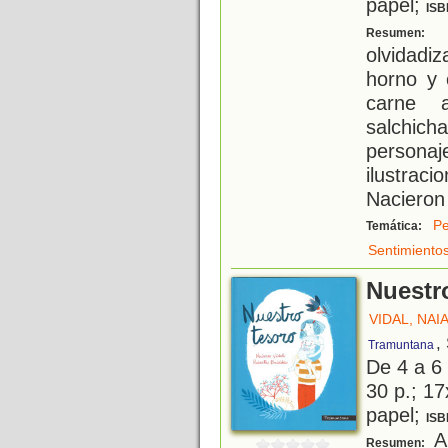
papel;
ISB
M
Resumen:
olvidadiz
horno y 
carne 
salchich
persona
ilustrac
Nacieron 
Pe
Temática:
Sentimiento
Nuestr
VIDAL, NAI
,
Tramuntana
De 4 a 6
30 p.; 17
papel;
ISB
A 
Resumen: