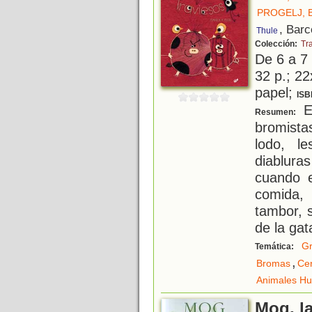
PROGELJ, 
, Barc
Thule
Colección:
Tr
De 6 a 7
32 p.; 22
papel;
ISB
E
Resumen:
bromist
lodo, l
diablura
cuando e
comida,
tambor, 
de la gat
Gr
Temática:
,
Bromas
Ce
Animales H
Mog, l