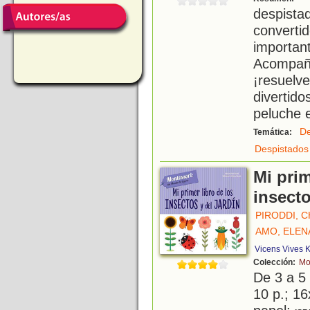
despista
converti
import
Acompaña
¡resuel
divertid
peluche e
De
Temática:
Despistados
Mi prim
insecto
PIRODDI, C
AMO, ELEN
Vicens Vives K
Colección:
Mo
De 3 a 5
10 p.; 16