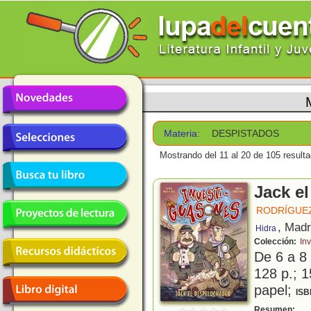
Materia:
DESPISTADOS
Mostrando del 11 al 20 de 105 result
Jack e
RODRÍGUEZ 
, Madr
Hidra
Colección:
In
De 6 a 8
128 p.; 1
papel;
ISB
J
Resumen: