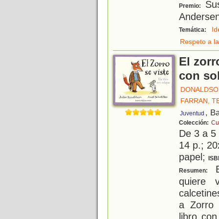
Sus
Premio:
Andersen
Id
Temática:
Respeto a la
El zorr
con so
DONALDSON
FARRAN, T
, B
Juventud
Colección:
Cu
De 3 a 5
14 p.; 20
papel;
ISB
E
Resumen:
quiere 
calcetin
a Zorro 
libro co