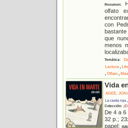
H
Resumen:
olfato 
encontrar
con Pedr
bastante
que nun
menos m
localizab
De
Temática:
,
Lectura
Lib
,
,
Olfato
Mas
Vida e
AGEE, JON
La casita roja
Colección:
¡El
De 4 a 6
32 p.; 23
papel;
ISB