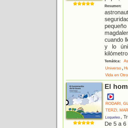
U
Resumen:
astronau
segurida
pequeñ
magdalen
cuando ll
y lo ún
kilómetro
As
Temática:
,
Universo
H
Vida en Otro
El homb
RODARI, GI
TERZI, MA
, T
Loqueleo
De 5 a 6