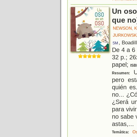
Un oso
que no
NEWSON, 
JURKOWSKA
, Boadil
SM
De 4 a 6
32 p.; 26
papel;
ISB
U
Resumen:
pero es
quién es
no... ¿C
¿Será u
para viv
no sabe 
astas,
...
O
Temática: