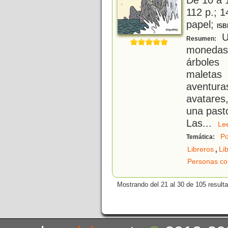
112 p.; 1
papel;
ISB
Un
Resumen:
monedas
árboles
maletas 
aventura
avatares
una past
Las
...
L
Po
Temática:
,
Libreros
Li
Personas co
Mostrando del 21 al 30 de 105 result