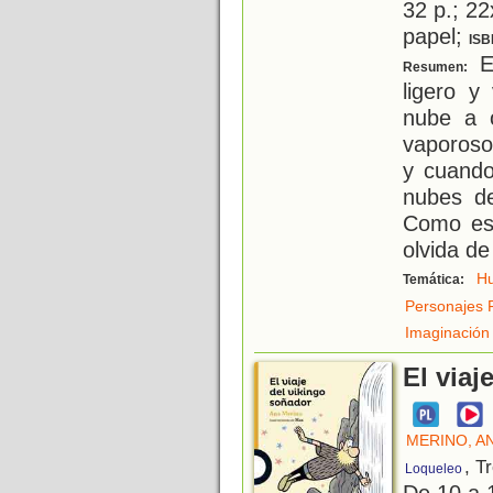
32 p.; 22
papel;
ISB
El
Resumen:
ligero y
nube a o
vaporoso
y cuando
nubes de
Como es 
olvida de
H
Temática:
Personajes 
Imaginación
El viaj
MERINO, A
, T
Loqueleo
De 10 a 