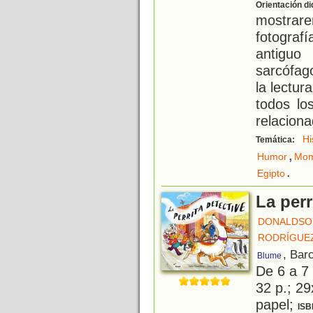
Orientación di
mostrar
fotograf
antiguo
sarcófag
la lectur
todos lo
relaciona
Hi
Temática:
,
Humor
Mom
.
Egipto
La perr
DONALDSON
RODRÍGUEZ
, Bar
Blume
De 6 a 7
32 p.; 29
papel;
ISB