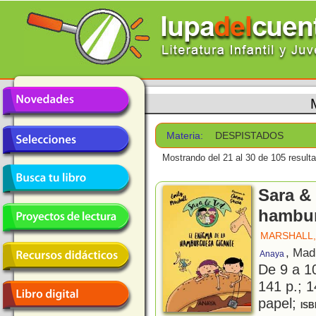
Materia:
DESPISTADOS
Mostrando del 21 al 30 de 105 result
Sara & 
hambur
MARSHALL,
, Mad
Anaya
De 9 a 1
141 p.; 1
papel;
ISB