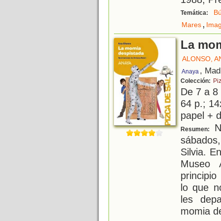
Bú
Temática:
,
Mares
Imag
La mom
ALONSO, A
, Mad
Anaya
Colección:
Pi
De 7 a 8
64 p.; 14
papel + d
N
Resumen:
sábados,
Silvia. E
Museo A
principi
lo que n
les depa
momia de