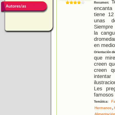
Te
Resumen:
encanta
tiene 12
unas do
Siempre
la cang
dromedar
en medio 
Orientación di
que mire
creen qu
creen q
intenta
ilustraci
Les pre
famosos
Fa
Temática:
,
Hermanos
Alimentació