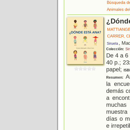
Búsqueda de
Animales de
¿Dónde
MATTIANGE
CARRER, C
, Mad
Siruela
Colección:
Sir
De 4 a 6
40 p.; 23
papel;
ISB
An
Resumen:
la encu
demás có
a encont
muchas 
muestra 
días o m
e irrepeti