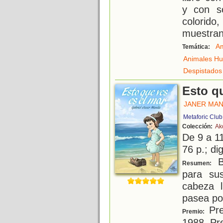
y con so
colorid
muestran
Am
Temática:
Animales H
Despistados
Esto q
JANER MAN
Metaforic Club
Colección:
Ak
De 9 a 1
76 p.; dig
B
Resumen:
para su
cabeza 
pasea por
Pre
Premio:
1988, Pre