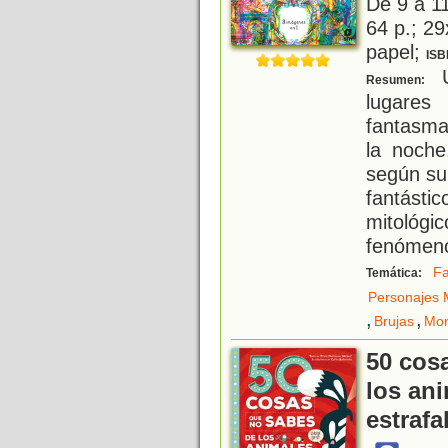
De 9 a 1
64 p.; 29
papel;
ISB
U
Resumen:
lugares
fantasma
la noche
según su
fantást
mitológi
fenómen
Fa
Temática:
Personajes M
,
,
Brujas
Mon
50 cos
los an
estrafa