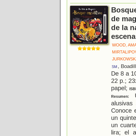
Bosque
de mag
de la n
escena
WOOD, AM
MIRTALIPO
JURKOWSKA
, Boadil
SM
De 8 a 1
22 p.; 23
papel;
ISB
U
Resumen:
alusivas
Conoce e
un quint
un cuart
lira; el