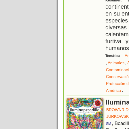
Resumen:
continen
en su ent
especie
diversas
calentam
furtiva 
humanos
An
Temática:
,
,
Animales
Contaminac
Conservació
Protección d
.
América
Ilumin
BROWNRID
JURKOWSKA
, Boadil
SM