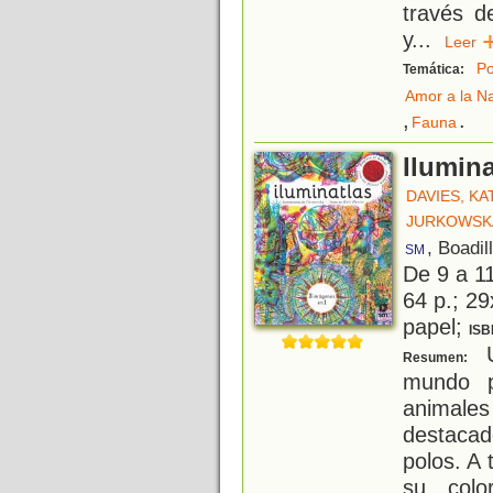
través d
y
...
Lee
Po
Temática:
Amor a la N
,
.
Fauna
Ilumina
DAVIES, KA
JURKOWSKA
, Boadil
SM
De 9 a 1
64 p.; 29
papel;
ISB
U
Resumen:
mundo p
animal
destacad
polos. A 
su color