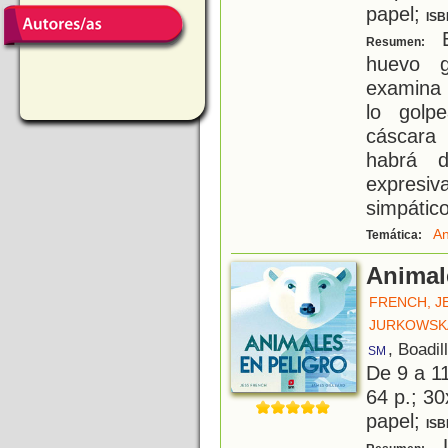
papel;
ISB
E
Resumen:
huevo g
examina
lo golp
cáscara
habrá d
expresiv
simpático
An
Temática:
Animal
FRENCH, J
JURKOWSKA
, Boadil
SM
De 9 a 1
64 p.; 30
papel;
ISB
L