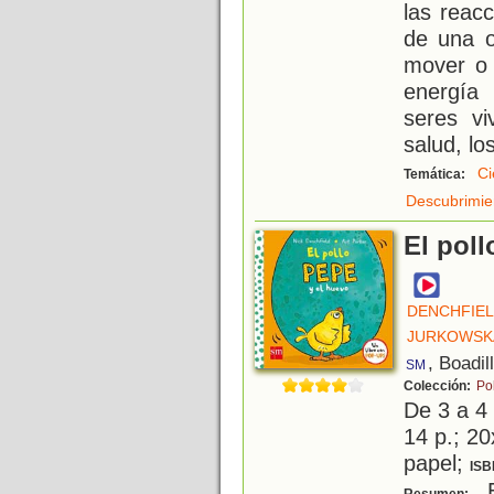
las reac
de una o
mover o 
energía 
seres vi
salud, lo
Ci
Temática:
Descubrimien
El poll
DENCHFIEL
JURKOWSKA
, Boadil
SM
Colección:
Po
De 3 a 4
14 p.; 20
papel;
ISB
E