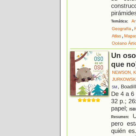
constru
pirámides
Ar
Temática:
,
Geografía
,
Atlas
Mapa
Océano Árti
Un oso
que no
NEWSON, 
JURKOWSKA
, Boadil
SM
De 4 a 6
32 p.; 26
papel;
ISB
U
Resumen:
pero es
quién es