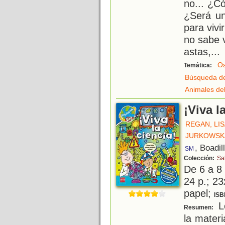
no... ¿C
¿Será u
para viv
no sabe 
astas,
...
O
Temática:
Búsqueda de
Animales de
¡Viva l
REGAN, LI
JURKOWSKA
, Boadil
SM
Colección:
Sa
De 6 a 8
24 p.; 23
papel;
ISB
L
Resumen:
la materi