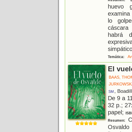
Resumen:
huevo g
examina
lo golp
cáscara
habrá d
expresiv
simpático
An
Temática:
El vue
BAAS, THO
JURKOWSKA
, Boadil
SM
De 9 a 1
32 p.; 27
papel;
ISB
C
Resumen:
Osvaldo 