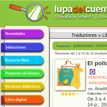
Traductores
»
L
Traductor:
JURKOWSKA, PATRY
Mostrando del 1 al 10 de 16 resultado
El poll
DENCHFIEL
JURKOWSKA
, Boadil
SM
Colección:
Po
De 3 a 4
14 p.; 20