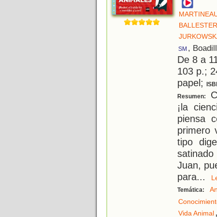
MARTINEAU
BALLESTER
JURKOWSKA
, Boadil
SM
De 8 a 1
103 p.; 2
papel;
ISB
Co
Resumen:
¡la cien
piensa 
primero 
tipo dig
satinado
Juan, pu
para
...
An
Temática:
Conocimient
Vida Animal