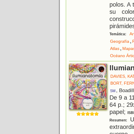
polos. A 
su color
constru
pirámides
Ar
Temática:
,
Geografía
,
Atlas
Mapa
Océano Árti
Ilumia
DAVIES, KA
BORT, FE
, Boadil
SM
De 9 a 1
64 p.; 29
papel;
ISB
Un
Resumen:
extraor
cuerpo 