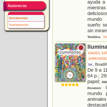
ayuda a 
mientras
delicios
mundo b
Escritores/as
sueño se
Ilustradores/as
sin mira
Ho
Temática:
Ilumina
DAVIES, KA
JURKOWSKA
, Boadil
SM
De 9 a 1
64 p.; 29
papel;
ISB
U
Resumen:
mundo p
animal
destacad