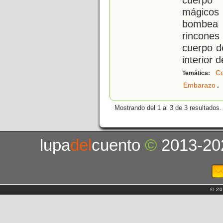
mágicos
bombea 
rincones
cuerpo d
interior 
Co
Temática:
.
Embarazo
Mostrando del 1 al 3 de 3 resultados.
lupa
del
cuento
©
2013-20
© 20