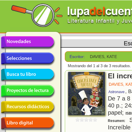
Esc
Escritor:
DAVIES, KATE
Mostrando del 1 al 3 de 3 resultados.
El incr
DAVIES, KA
, 
Astronave
De 7 a 8
40 p.; 24
papel;
ISB
S
Resumen:
Increíbl