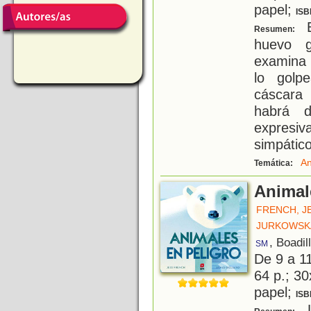
papel;
ISB
E
Resumen:
huevo g
examina
lo golp
cáscara
habrá d
expresiv
simpático
An
Temática:
Animal
FRENCH, J
JURKOWSKA
, Boadil
SM
De 9 a 1
64 p.; 30
papel;
ISB
L