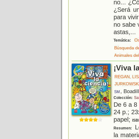
no... ¿C
¿Será u
para viv
no sabe 
astas,
...
O
Temática:
Búsqueda de
Animales de
¡Viva l
REGAN, LI
JURKOWSKA
, Boadil
SM
Colección:
Sa
De 6 a 8
24 p.; 23
papel;
ISB
L
Resumen:
la materi