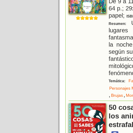
De 9 a 1
64 p.; 29
papel;
ISB
U
Resumen:
lugares
fantasma
la noche
según su
fantást
mitológi
fenómen
Fa
Temática:
Personajes M
,
,
Brujas
Mon
50 cos
los an
estrafa