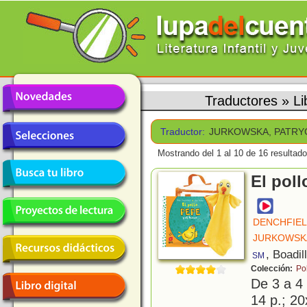
Traductores
»
L
Traductor:
JURKOWSKA, PATRY
Mostrando del 1 al 10 de 16 resultado
El poll
DENCHFIEL
JURKOWSKA
, Boadil
SM
Colección:
Po
De 3 a 4
14 p.; 20