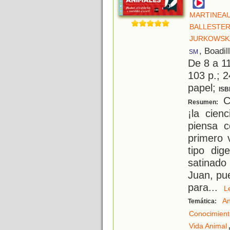
MARTINEAU
BALLESTER
JURKOWSKA
, Boadil
SM
De 8 a 1
103 p.; 2
papel;
ISB
Co
Resumen:
¡la cien
piensa 
primero 
tipo dig
satinado
Juan, pu
para
...
An
Temática:
Conocimient
Vida Animal