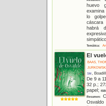
Resumen:
huevo g
examina
lo golp
cáscara
habrá d
expresiv
simpático
An
Temática:
El vue
BAAS, THO
JURKOWSKA
, Boadil
SM
De 9 a 1
32 p.; 27
papel;
ISB
C
Resumen:
Osvaldo 