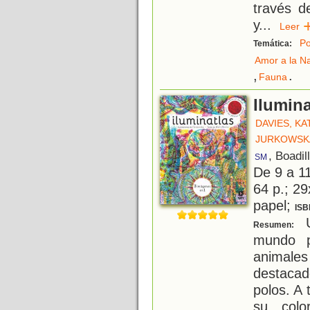
través d
y
...
Lee
Po
Temática:
Amor a la N
,
.
Fauna
Ilumina
DAVIES, KA
JURKOWSKA
, Boadil
SM
De 9 a 1
64 p.; 29
papel;
ISB
U
Resumen:
mundo p
animal
destacad
polos. A 
su color