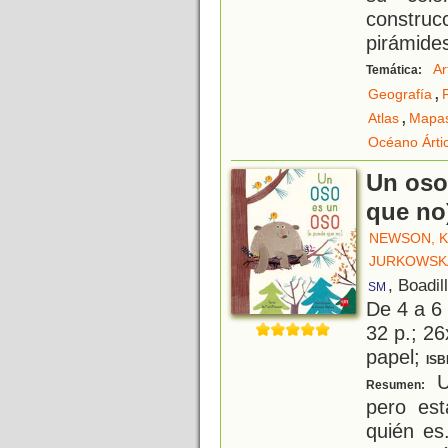
constru
pirámides
Ar
Temática:
,
Geografía
,
Atlas
Mapa
Océano Árti
Un oso
que no
NEWSON, 
JURKOWSKA
, Boadil
SM
De 4 a 6
32 p.; 26
papel;
ISB
U
Resumen:
pero es
quién es