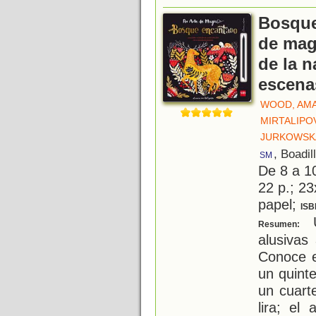
Bosque
de mag
de la n
escena
WOOD, AM
MIRTALIPO
JURKOWSKA
, Boadil
SM
De 8 a 1
22 p.; 23
papel;
ISB
U
Resumen:
alusivas
Conoce e
un quint
un cuart
lira; el