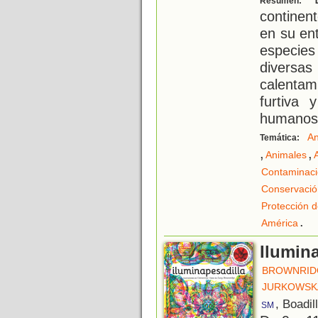
Resumen:
continen
en su ent
especie
diversas
calentam
furtiva 
humanos
An
Temática:
,
,
Animales
Contaminac
Conservació
Protección d
.
América
Ilumin
BROWNRID
JURKOWSKA
, Boadil
SM