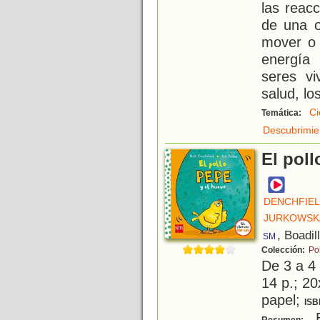
las reac
de una o
mover o 
energía 
seres vi
salud, lo
Ci
Temática:
Descubrimien
El poll
DENCHFIEL
JURKOWSKA
, Boadil
SM
Colección:
Po
De 3 a 4
14 p.; 20
papel;
ISB
E