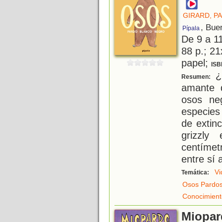
GIRARD, P
, Bue
Pípala
De 9 a 1
88 p.; 21
papel;
ISB
¿
Resumen:
amante 
osos ne
especies
de extin
grizzly
centímet
entre sí 
Vi
Temática:
Osos Pardo
Conocimient
Miopar