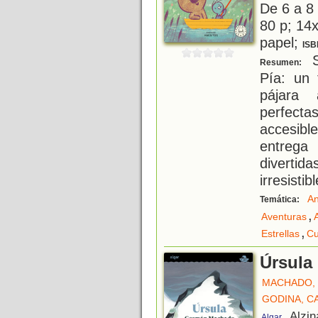
De 6 a 8
80 p; 14x
papel;
ISB
S
Resumen:
Pía: un 
pájara 
perfect
accesible
entrega
diverti
irresisti
An
Temática:
,
Aventuras
,
Estrellas
Cu
Úrsula
MACHADO,
GODINA, CA
, Alzi
Algar