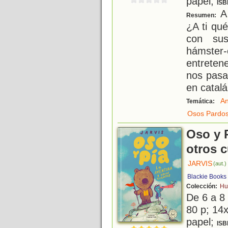
papel;
ISB
A 
Resumen:
¿A ti qu
con sus
hámster
entretene
nos pasa
en catalá
An
Temática:
Osos Pardo
Oso y P
otros 
JARVIS
(aut.)
Blackie Books
Colección:
Hu
De 6 a 8
80 p; 14x
papel;
ISB