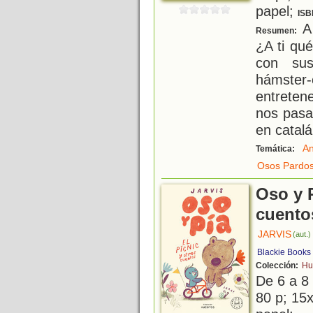
papel;
ISB
A 
Resumen:
¿A ti qu
con sus
hámster
entretene
nos pasa
en catalá
An
Temática:
Osos Pardo
Oso y P
cuento
JARVIS
(aut.)
Blackie Books
Colección:
Hu
De 6 a 8
80 p; 15x