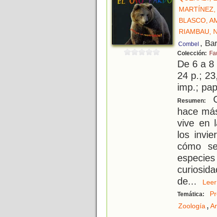
MARTÍNEZ,
BLASCO, A
RIAMBAU, 
, Ba
Combel
Colección:
Fa
De 6 a 8
24 p.; 23
imp.; pa
C
Resumen:
hace más
vive en 
los invi
cómo se
especies 
curiosi
de
...
Le
Pr
Temática:
,
Zoología
A