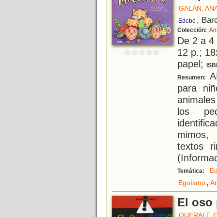
GALÁN, AN
, Bar
Edebé
Colección:
An
De 2 a 4
12 p.; 18
papel;
ISB
A
Resumen:
para ni
animales
los pe
identifi
mimos, 
textos r
(Informac
Ed
Temática:
,
Egoísmo
A
El oso
QUERALT, 