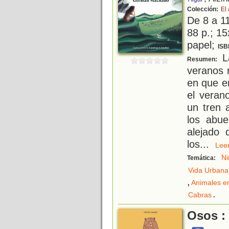
Colección:
El
De 8 a 1
88 p.; 15
papel;
ISB
La
Resumen:
veranos 
en que e
el veran
un tren 
los abue
alejado 
los
...
Le
Ni
Temática:
Vida Urbana
,
Animales en
.
Cabras
Osos :