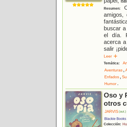
papel;
ISB
O
Resumen:
amigos, 
fantásti
buscar a
el día.
acerca a
salir ¡pi
Leer
An
Temática:
,
Aventuras
,
Enfados
Su
.
Humor
Oso y P
otros 
JARVIS
(aut.)
Blackie Books
Colección:
Hu