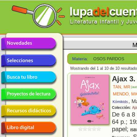
M
Materia:
OSOS PARDOS
Mostrando del 1 al 10 de 10 resultado
Ajax 3.
TAN, MR
(aut
MENDO, MI
, M
Kómikids
Colección:
Aj
De 6 a 8
64 p.; 19
papel;
ISB
Si