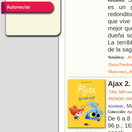
Resumen:
es un g
redondit
que vive
mejor qu
dueña s
La terri
de la sa
An
Temática:
Osos Pardo
,
Mascotas
A
Ajax 2.
TAN, MR
(aut
MENDO, MI
, M
Kómikids
Colección:
Aj
De 6 a 8
96 p.; 16