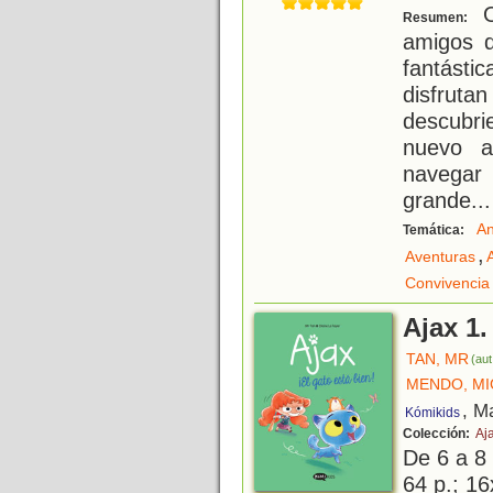
O
Resumen:
amigos q
fantást
disfrut
descubr
nuevo a
navegar
grande...
An
Temática:
,
Aventuras
Convivencia
Ajax 1.
TAN, MR
(aut
MENDO, MI
, M
Kómikids
Colección:
Aj
De 6 a 8
64 p.; 16