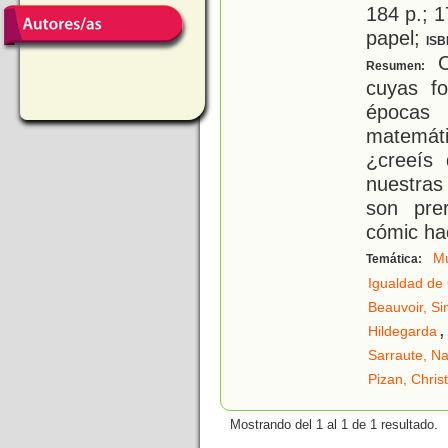
184 p.; 1
papel;
ISB
C
Resumen:
cuyas f
épocas
matemáti
¿creeís
nuestras
son pre
cómic ha
Mu
Temática:
Igualdad de
Beauvoir, S
,
Hildegarda
Sarraute, Na
Pizan, Chris
Mostrando del 1 al 1 de 1 resultado.