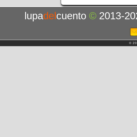
lupa
del
cuento
©
2013-20
© 20