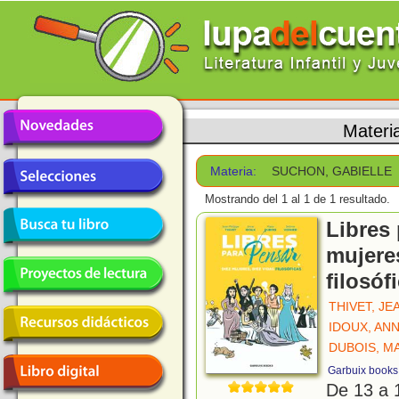
Materi
Materia:
SUCHON, GABIELLE
Mostrando del 1 al 1 de 1 resultado.
Libres 
mujeres
filosóf
THIVET, JE
IDOUX, AN
DUBOIS, M
Garbuix books
De 13 a 