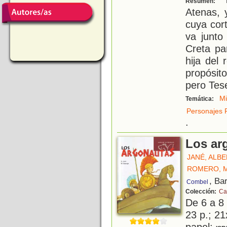
Resumen:
Atenas, 
cuya cor
va junto
Creta pa
hija del 
propósit
pero Tes
Mi
Temática:
Personajes 
.
Los ar
JANÉ, ALB
ROMERO, 
, Ba
Combel
Colección:
Ca
De 6 a 8
23 p.; 21
papel;