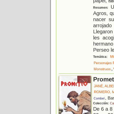
papel;
ISB
Un
Resumen:
Agros, q
nacer su
arrojado
Llegaron 
les acog
hermano
Perseo l
Mi
Temática:
Personajes 
,
Monstruos
Prome
JANÉ, ALB
ROMERO, 
, Ba
Combel
Colección:
Ca
De 6 a 8