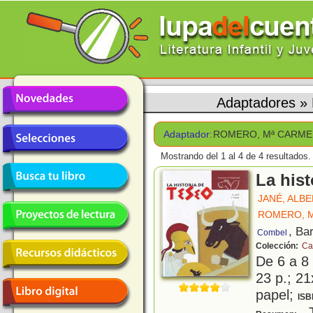
Adaptadores
»
Adaptador:
ROMERO, Mª CARM
Mostrando del 1 al 4 de 4 resultados.
La hist
JANÉ, ALB
ROMERO, 
, Ba
Combel
Colección:
Ca
De 6 a 8
23 p.; 21
papel;
ISB
T