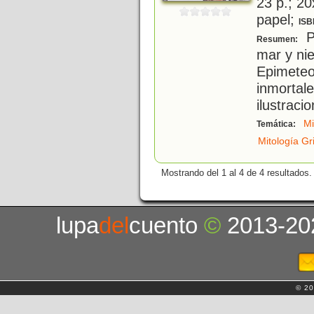
23 p.; 20
papel;
ISB
Pr
Resumen:
mar y ni
Epimet
inmort
ilustraci
Mi
Temática:
Mitología Gr
Mostrando del 1 al 4 de 4 resultados.
lupa
del
cuento
©
2013-20
© 20