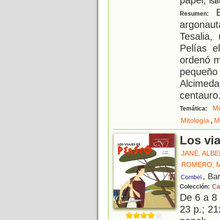
ISB
E
Resumen:
argonauta
Tesalia,
Pelías e
ordenó m
pequeñ
Alcimeda
centauro
Mi
Temática:
,
Mitología
M
Los vi
JANÉ, ALB
ROMERO, 
, Ba
Combel
Colección:
Ca
De 6 a 8
23 p.; 21