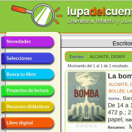
Escrito
Escritor:
ALCANTE, DIDIER
Mostrando del 1 al 1 de 1 resultado.
La bo
ALCANTE, 
BOLLÉE, L
, Bar
Norma
De 14 a 
472 p.; 2
papel;
ISB
M
Resumen: