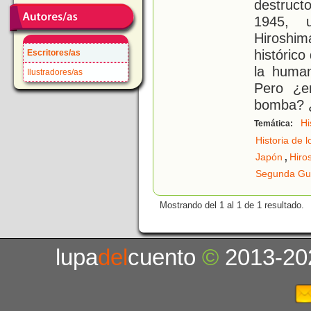
destruct
1945, 
Hiroshi
histórico
Escritores/as
la huma
Ilustradores/as
Pero ¿e
bomba? 
Hi
Temática:
Historia de 
,
Japón
Hiro
Segunda Gue
Mostrando del 1 al 1 de 1 resultado.
lupa
del
cuento
©
2013-20