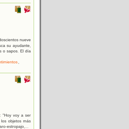
l doscientos nueve
sca su ayudante,
 o sapos. El día
timientos
,
: "Hoy voy a ser
 los objetos más
aro-estropajo,
...