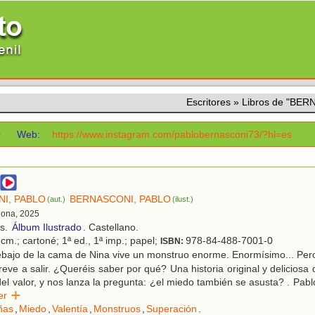
Escritores
»
Libros de "BE
O
Web:
https://www.instagram.com/pablobernasconi73/?hl=es
I, PABLO
BERNASCONI, PABLO
(aut.)
(ilust.)
lona, 2025
os.
Álbum Ilustrado
. Castellano.
cm.; cartoné; 1ª ed., 1ª imp.; papel;
978-84-488-7001-0
ISBN:
bajo de la cama de Nina vive un monstruo enorme. Enormísimo... Per
reve a salir. ¿Queréis saber por qué? Una historia original y deliciosa
del valor, y nos lanza la pregunta: ¿el miedo también se asusta? . Pab
eer
ñas
,
Miedo
,
Valentía
,
Monstruos
,
Superación
.