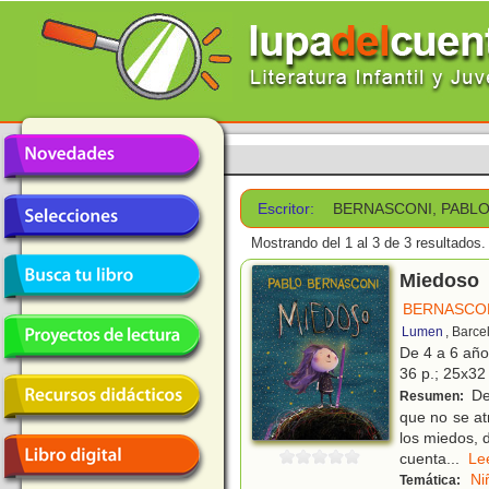
Escritor:
BERNASCONI, PABL
Mostrando del 1 al 3 de 3 resultados.
Miedoso
BERNASCON
Lumen
, Barce
De 4 a 6 añ
36 p.; 25x32 
De
Resumen:
que no se at
los miedos, 
cuenta
...
L
Ni
Temática: