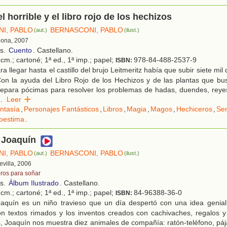
el horrible y el libro rojo de los hechizos
I, PABLO
BERNASCONI, PABLO
(aut.)
(ilust.)
lona, 2007
os.
Cuento
. Castellano.
cm.; cartoné; 1ª ed., 1ª imp.; papel;
978-84-488-2537-9
ISBN:
a llegar hasta el castillo del brujo Leitmeritz había que subir siete mi
on la ayuda del Libro Rojo de los Hechizos y de las plantas que bu
epara pócimas para resolver los problemas de hadas, duendes, reyes
..
Leer
ntasía
,
Personajes Fantásticos
,
Libros
,
Magia
,
Magos
,
Hechiceros
,
Sen
oestima
.
 Joaquín
I, PABLO
BERNASCONI, PABLO
(aut.)
(ilust.)
Sevilla, 2006
bros para soñar
os.
Álbum Ilustrado
. Castellano.
cm.; cartoné; 1ª ed., 1ª imp.; papel;
84-96388-36-0
ISBN:
aquín es un niño travieso que un día despertó con una idea genial
on textos rimados y los inventos creados con cachivaches, regalos y
s, Joaquín nos muestra diez animales de compañía: ratón-teléfono, páj