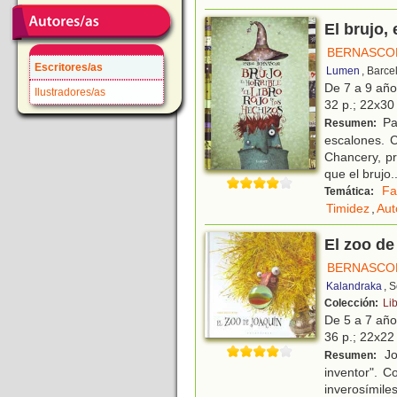
El brujo, 
BERNASCON
Escritores/as
Lumen
, Barce
De 7 a 9 añ
Ilustradores/as
32 p.; 22x30 
Par
Resumen:
escalones. C
Chancery, pr
que el brujo
.
Fa
Temática:
Timidez
,
Aut
El zoo de
BERNASCON
Kalandraka
, 
Colección:
Li
De 5 a 7 añ
36 p.; 22x22 
Jo
Resumen:
inventor". C
inverosímile