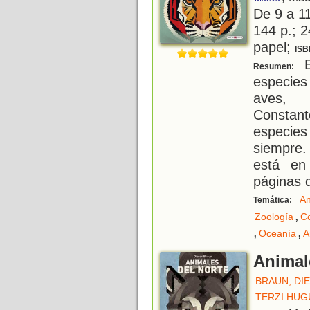
De 9 a 1
144 p.; 2
papel;
ISB
E
Resumen:
especies
aves, r
Constan
especies
siempre.
está en
páginas 
An
Temática:
,
Zoología
Co
,
,
Oceanía
A
Animal
BRAUN, DI
TERZI HUG