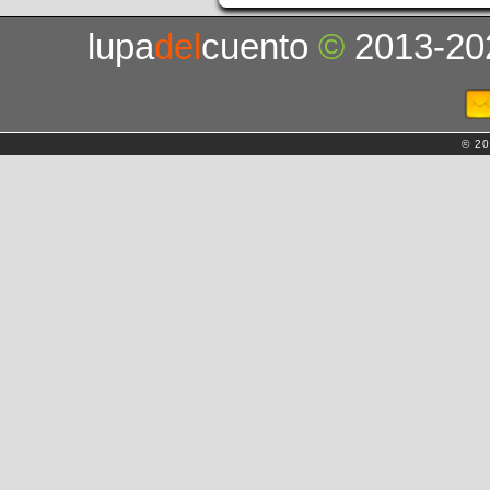
lupa
del
cuento
©
2013-20
© 20