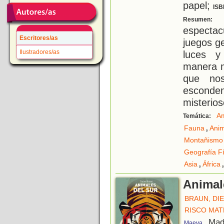
papel;
ISB
U
Resumen:
espectac
Escritores/as
juegos g
Ilustradores/as
luces y
manera m
que nos
esconden
misterio
Am
Temática:
,
Fauna
Anim
Montañismo
Geografía Fí
,
Asia
África
Animal
BRAUN, DI
RISCO MAT
, Mad
Maeva