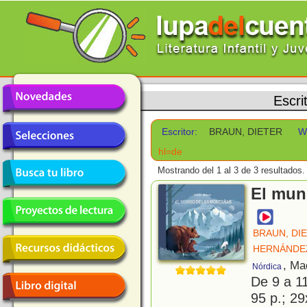
Escri
Escritor:
BRAUN, DIETER
W
hl=de
Mostrando del 1 al 3 de 3 resultados.
El mun
BRAUN, DI
HERNÁNDEZ
, Ma
Nórdica
De 9 a 1
95 p.; 29