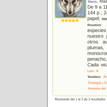
, Mad
Maeva
De 9 a 1
144 p.; 2
papel;
ISB
E
Resumen:
especie
nuestro 
otros a
plumas
monocro
penacho,
Cada ve
Leer
An
Temática:
,
Zoología
Co
América del
Mostrando del 1 al 3 de 3 resultados.