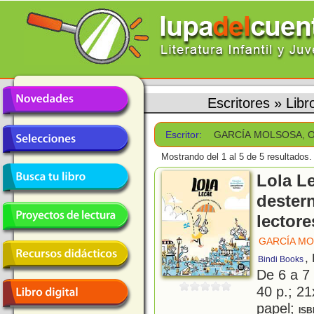
Escritores
»
Lib
Escritor:
GARCÍA MOLSOSA, 
Mostrando del 1 al 5 de 5 resultados.
Lola L
destern
lectore
GARCÍA MO
,
Bindi Books
De 6 a 7
40 p.; 21
papel;
ISB