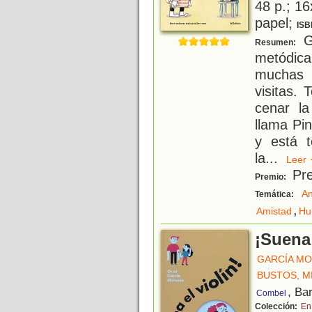
48 p.; 16
papel;
ISB
Ga
Resumen:
metódica
muchas 
visitas.
cenar l
llama Pin
y está t
la
...
Lee
Pre
Premio:
An
Temática:
,
Amistad
Hu
¡Suena 
GARCÍA MO
BUSTOS, M
, Ba
Combel
Colección:
En