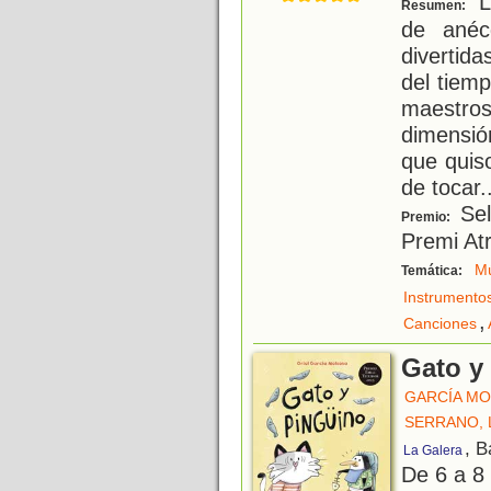
La
Resumen:
de anéc
divertid
del tiem
maestro
dimensió
que quiso
de tocar
.
Sel
Premio:
Premi Atr
Mú
Temática:
Instrumento
,
Canciones
Gato y
GARCÍA MO
SERRANO, 
, B
La Galera
De 6 a 8