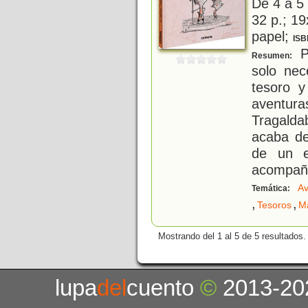
De 4 a 5
32 p.; 19
papel;
ISB
Pa
Resumen:
solo ne
tesoro y
aventur
Tragalda
acaba de
de un e
acompañ
Av
Temática:
,
,
Tesoros
M
Mostrando del 1 al 5 de 5 resultados.
lupa
del
cuento
©
2013-20