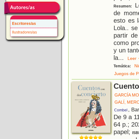
Lo
Resumen:
de momen
esto es 
Escritores/as
Lola.. s
Ilustradores/as
partir d
como pro
y un tant
la
...
Lee
Ni
Temática:
Juegos de P
Cuento
GARCÍA MO
GALÍ, MER
, Ba
Combel
De 9 a 1
64 p.; 20
papel;
ISB