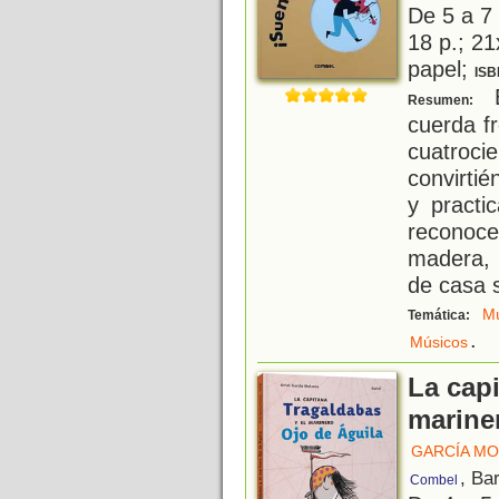
De 5 a 7
18 p.; 21
papel;
ISB
E
Resumen:
cuerda f
cuatro
convirti
y practi
reconoce
madera, 
de casa s
Mú
Temática:
.
Músicos
La capi
marine
GARCÍA MO
, Ba
Combel