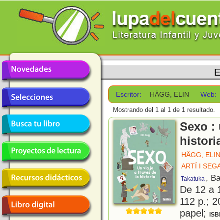
E
Escritor:
HÄGG, ELIN
Web:
Mostrando del 1 al 1 de 1 resultado.
Sexo : 
histori
HÄGG, ELI
ARTÍ I SEG
, B
Takatuka
De 12 a 
112 p.; 2
papel;
ISB