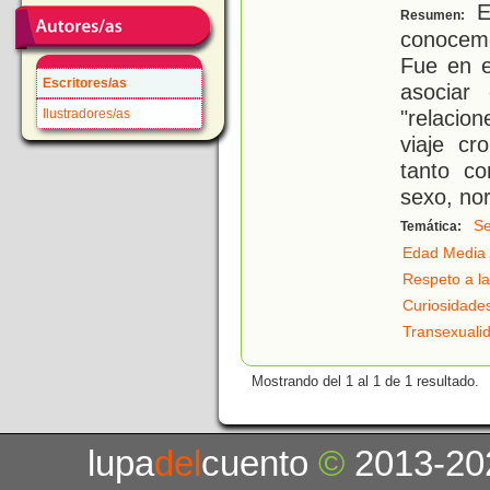
El
Resumen:
conocem
Fue en e
Escritores/as
asociar
"relacion
Ilustradores/as
viaje c
tanto co
sexo, no
Se
Temática:
Edad Media
Respeto a la
Curiosidade
Transexuali
Mostrando del 1 al 1 de 1 resultado.
lupa
del
cuento
©
2013-20