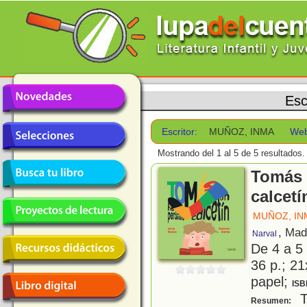
Esc
Escritor:
MUÑOZ, INMA
Web
Mostrando del 1 al 5 de 5 resultados.
Tomás 
calcetí
MUÑOZ, IN
, Mad
Narval
De 4 a 5
36 p.; 21
papel;
ISB
T
Resumen: