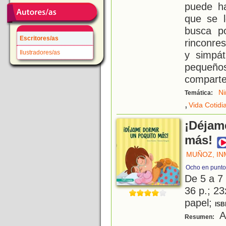
puede ha
que se l
busca p
Escritores/as
rinconre
Ilustradores/as
y simpá
pequeños
comparte
Ni
Temática:
,
Vida Cotidi
¡Déjam
más!
MUÑOZ, IN
Ocho en punto
De 5 a 7
36 p.; 23
papel;
ISB
A 
Resumen: