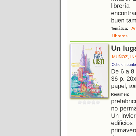
librerí
encontra
buen tam
Am
Temática:
.
Libreros
Un lug
MUÑOZ, IN
Ocho en punto
De 6 a 8
36 p. 20x
papel;
ISB
G
Resumen:
prefabri
no perma
Un invie
edifici
primaver