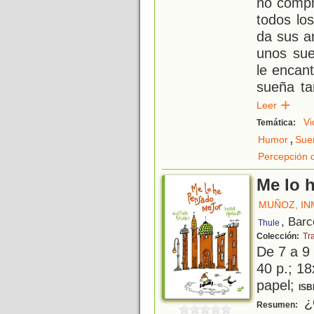
no compr
todos lo
da sus a
unos sue
le encant
sueña ta
Leer
Vi
Temática:
,
Humor
Sue
Percepción 
Me lo 
MUÑOZ, IN
, Barc
Thule
Colección:
Tr
De 7 a 9
40 p.; 18
papel;
ISB
¿Q
Resumen: