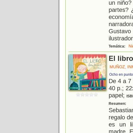
un niño?
partes? 
economí
narradora 
Gustavo
ilustrado
Ni
Temática:
El lib
MUÑOZ, IN
Ocho en punto
De 4 a 7
40 p.; 22
papel;
ISB
H
Resumen:
Sebastia
regalo d
es un l
madre. E