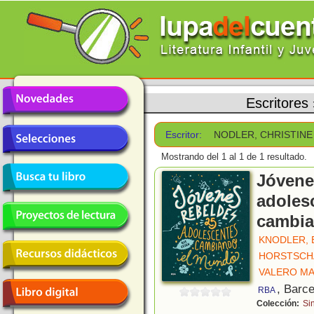
Escritores
Escritor:
NODLER, CHRISTINE
Mostrando del 1 al 1 de 1 resultado.
Jóvene
adoles
cambia
KNODLER, 
HORSTSCHÄ
VALERO MAR
, Barc
RBA
Colección:
Sin