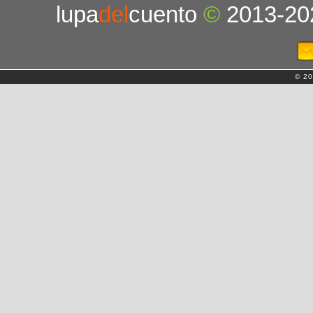
lupa
del
cuento
©
2013-20
© 20