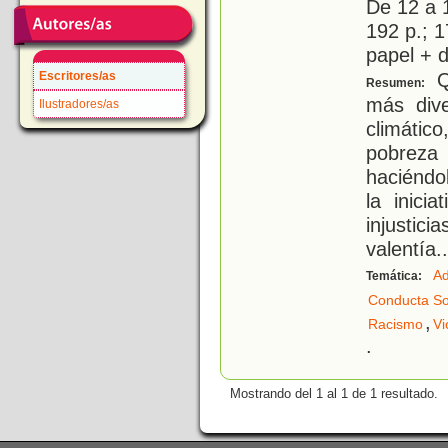
De 12 a 
192 p.; 1
papel + d
Qu
Escritores/as
Resumen:
más dive
Ilustradores/as
climátic
pobreza 
haciéndo
la inici
injustic
valentía
..
Ad
Temática:
Conducta So
,
Racismo
Vi
.
Mostrando del 1 al 1 de 1 resultado.