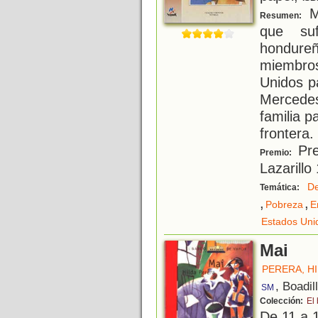
Ma
Resumen:
que su
hondur
miembro
Unidos p
Mercede
familia p
frontera.
Pre
Premio:
Lazarillo
De
Temática:
,
,
Pobreza
E
Estados Uni
Mai
PERERA, H
, Boadil
SM
Colección:
El
De 11 a 