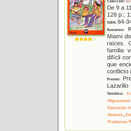
Colección:
El
De 9 a 1
128 p.; 1
84-3
ISBN:
K
Resumen:
Miami do
raíces. 
familia 
difícil c
que enci
conflicto 
Pre
Premio:
Lazarillo
Cu
Temática:
Migraciones
Educación In
,
América
Es
Problemas Po