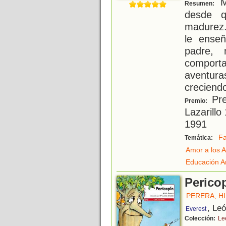
Mu
Resumen:
desde 
madurez.
le ense
padre, 
comport
aventur
creciend
Pre
Premio:
Lazarill
1991
Fa
Temática:
Amor a los 
Educación A
Perico
PERERA, H
, Le
Everest
Colección:
Lee