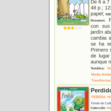
De 6 a 7
48 p.; 12
papel;
ISB
P
Resumen:
con sus
jardín a
cambia a
se ha en
Primero 
de lugar
aunque n
Na
Temática:
Medio Ambi
Transformac
Perdid
PERERA, H
Fondo de Cult
Colección:
A l