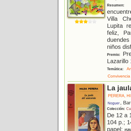
P
Resumen:
encuent
Villa C
Lupita r
feliz, P
duendes 
niños dis
Pre
Premio:
Lazarillo
An
Temática:
Convivencia
La jaul
PERERA, H
, Ba
Noguer
Colección:
Cu
De 12 a 
104 p.; 1
papel;
ISB