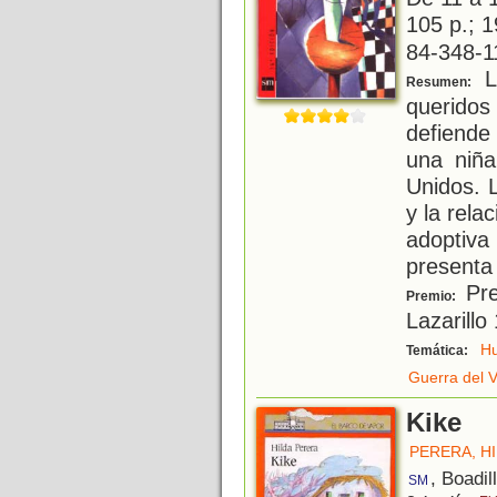
105 p.; 1
84-348-1
Lo
Resumen:
queridos
defiende 
una niña
Unidos. 
y la rela
adoptiv
presenta
Pre
Premio:
Lazarillo
Hu
Temática:
Guerra del 
Kike
PERERA, H
, Boadil
SM