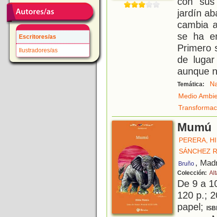
con sus
jardín a
cambia a
se ha en
Escritores/as
Primero 
Ilustradores/as
de lugar
aunque n
Na
Temática:
Medio Ambi
Transformac
Mumú
PERERA, H
SÁNCHEZ R
, Mad
Bruño
Colección:
Al
De 9 a 1
120 p.; 2
papel;
ISB