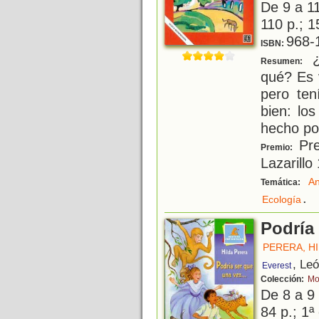
De 9 a 1
110 p.; 1
968-
ISBN:
¿
Resumen:
qué? Es 
pero ten
bien: lo
hecho po
Pre
Premio:
Lazarillo
An
Temática:
.
Ecología
Podría 
PERERA, H
, Le
Everest
Colección:
Mo
De 8 a 9
84 p.; 1ª