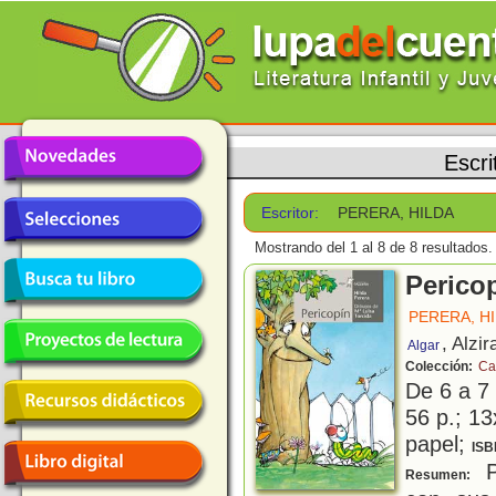
Escri
Escritor:
PERERA, HILDA
Mostrando del 1 al 8 de 8 resultados.
Perico
PERERA, H
, Alzir
Algar
Colección:
Ca
De 6 a 7
56 p.; 13
papel;
ISB
P
Resumen: