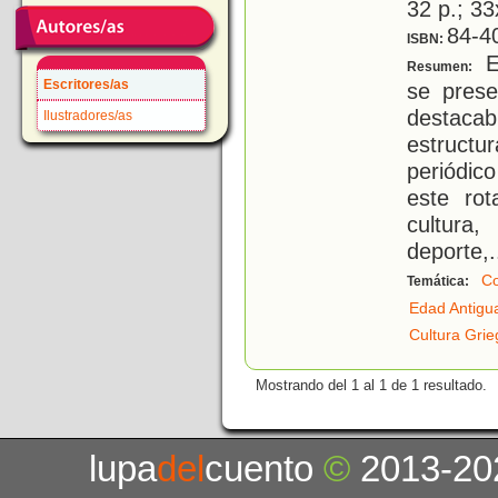
32 p.; 33
84-4
ISBN:
En
Resumen:
Escritores/as
se pres
destaca
Ilustradores/as
estructu
periódic
este rot
cultura,
deporte,
.
C
Temática:
Edad Antigu
Cultura Grie
Mostrando del 1 al 1 de 1 resultado.
lupa
del
cuento
©
2013-20