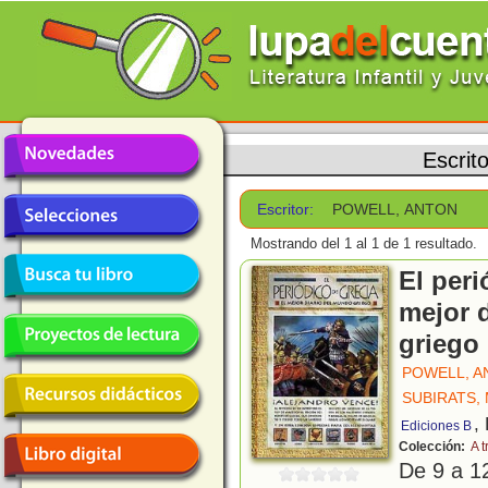
Escrit
Escritor:
POWELL, ANTON
Mostrando del 1 al 1 de 1 resultado.
El peri
mejor 
griego
POWELL, A
SUBIRATS,
,
Ediciones B
Colección:
A 
De 9 a 1