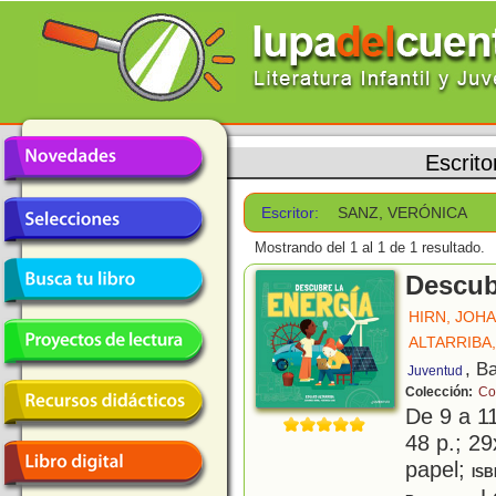
Escrito
Escritor:
SANZ, VERÓNICA
Mostrando del 1 al 1 de 1 resultado.
Descub
HIRN, JOH
ALTARRIBA
, B
Juventud
Colección:
Co
De 9 a 1
48 p.; 29
papel;
ISB