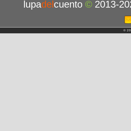
lupa
del
cuento
©
2013-20
© 20