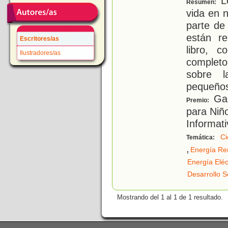
Lo
Resumen:
vida en 
parte de 
están re
Escritores/as
libro, 
Ilustradores/as
completo
sobre 
pequeño
Gan
Premio:
para Niñ
Informati
Ci
Temática:
,
Energía Re
Energía Eléc
Desarrollo S
Mostrando del 1 al 1 de 1 resultado.