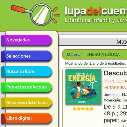
Mat
Materia:
ENERGÍA EÓLICA
Mostrando del 1 al 5 de 5 resultados.
Descub
HIRN, JOH
ALTARRIBA
, B
Juventud
Colección:
Co
De 9 a 1
48 p.; 29
papel;
ISB