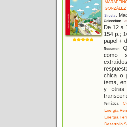
MARAFFINO
GONZÁLEZ 
, Mad
Siruela
Colección:
La
De 12 a 
154 p.; 1
papel + d
Qu
Resumen:
cómo s
extraíd
respuest
chica o 
tema, en
y otras
transcen
Ci
Temática:
Energía Ren
Energía Tér
Desarrollo S