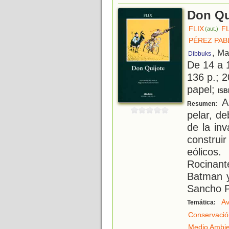
Don Qu
FLIX
F
(aut.)
PÉREZ PAB
, Ma
Dibbuks
De 14 a 
136 p.; 2
papel;
ISB
Al
Resumen:
pelar, d
de la in
construi
eólicos
Rocinan
Batman y
Sancho P
Av
Temática:
Conservació
Medio Ambi