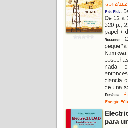
GONZÁLEZ 
, B
B de Blok
De 12 a 
320 p.; 2
papel + d
Cu
Resumen:
pequeñ
Kamkwam
cosechas
nada q
entonce
ciencia 
de una so
Áf
Temática:
Energía Eóli
Electri
para un