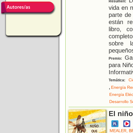
Lo
Resumen:
vida en 
parte de 
están re
libro, 
completo
sobre 
pequeño
Gan
Premio:
para Niñ
Informati
Ci
Temática:
,
Energía Re
Energía Eléc
Desarrollo S
El niñ
MEALER, B