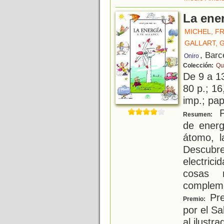
La ener
MICHEL, F
GALLART,
, Barc
Oniro
Colección:
Qu
De 9 a 1
80 p.; 16
imp.; pap
Pa
Resumen:
de energí
átomo, l
Descub
electric
cosas m
compleme
Pre
Premio:
por el Sa
al ilustr