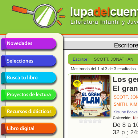
Escritor
Escritor:
SCOTT, JONATHAN
Mostrando del 1 al 3 de 3 resultados.
Los ge
El gran
SCOTT, JO
SMITH, KIM
Kitsune Books
Colección:
Ki
De 8 a 1
32 p.; 24