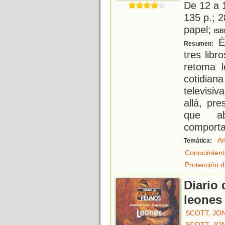
De 12 a 
135 p.; 2
papel;
ISB
És
Resumen:
tres libr
retoma l
cotidian
televisi
allá, pr
que abo
comporta
An
Temática:
Conocimient
Protección d
Diario 
leones
SCOTT, JO
SCOTT, JO