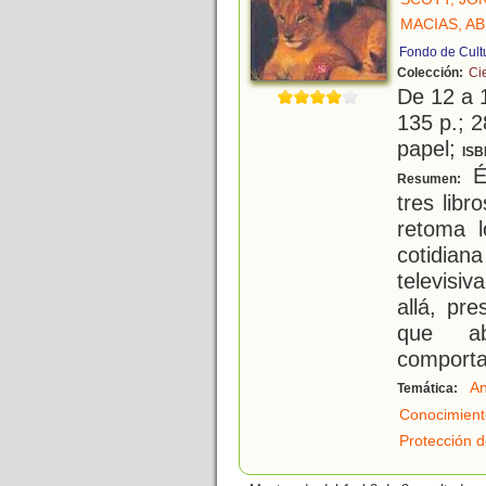
MACIAS, AB
Fondo de Cult
Colección:
Ci
De 12 a 
135 p.; 2
papel;
ISB
És
Resumen:
tres libr
retoma l
cotidian
televisi
allá, pr
que abo
comporta
An
Temática:
Conocimient
Protección d