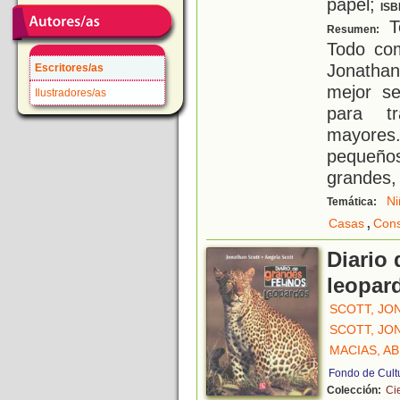
papel;
ISB
T
Resumen:
Todo co
Jonathan
Escritores/as
mejor se
Ilustradores/as
para tr
mayores.
pequeño
grandes, 
Ni
Temática:
,
Casas
Cons
Diario 
leopar
SCOTT, JO
SCOTT, JO
MACIAS, AB
Fondo de Cult
Colección:
Ci