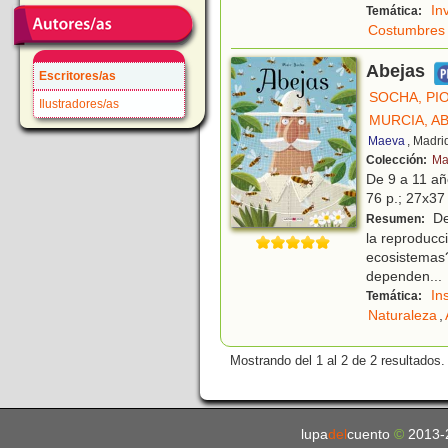
In
Temática:
Costumbres
Abejas
Escritores/as
SOCHA, PI
Ilustradores/as
MURCIA, A
Maeva
, Madri
Colección:
Ma
De 9 a 11 a
76 p.; 27x37 
Des
Resumen:
la reproducc
ecosistemas?
dependen
...
In
Temática:
Naturaleza
,
Mostrando del 1 al 2 de 2 resultados.
lupa
del
cuento
©
2013-