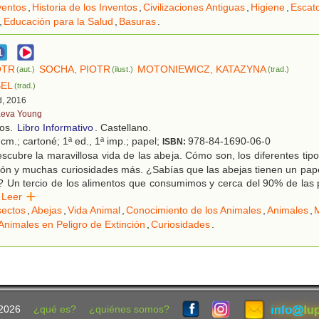
ventos
,
Historia de los Inventos
,
Civilizaciones Antiguas
,
Higiene
,
Escat
,
Educación para la Salud
,
Basuras
.
OTR
SOCHA, PIOTR
MOTONIEWICZ, KATAZYNA
(aut.)
(ilust.)
(trad.)
BEL
(trad.)
d, 2016
eva Young
ños.
Libro Informativo
. Castellano.
cm.; cartoné; 1ª ed., 1ª imp.; papel;
978-84-1690-06-0
ISBN:
cubre la maravillosa vida de las abeja. Cómo son, los diferentes tipo
ión y muchas curiosidades más. ¿Sabías que las abejas tienen un pape
 Un tercio de los alimentos que consumimos y cerca del 90% de las p
Leer
sectos
,
Abejas
,
Vida Animal
,
Conocimiento de los Animales
,
Animales
,
Animales en Peligro de Extinción
,
Curiosidades
.
2026
¿qué es?
¿quiénes somos?