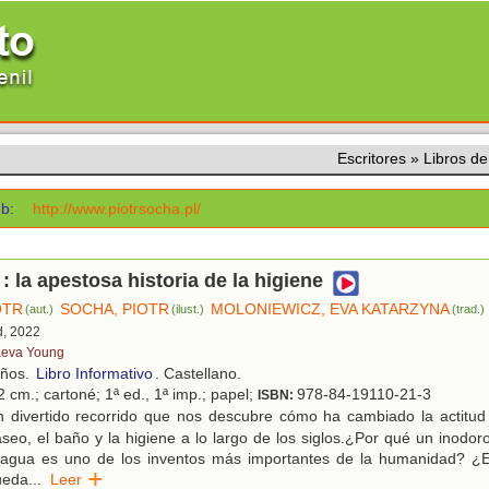
Escritores
»
Libros d
b:
http://www.piotrsocha.pl/
: la apestosa historia de la higiene
OTR
SOCHA, PIOTR
MOLONIEWICZ, EVA KATARZYNA
(aut.)
(ilust.)
(trad.)
d, 2022
eva Young
años.
Libro Informativo
. Castellano.
 cm.; cartoné; 1ª ed., 1ª imp.; papel;
978-84-19110-21-3
ISBN:
 divertido recorrido que nos descubre cómo ha cambiado la actitud
aseo, el baño y la higiene a lo largo de los siglos.¿Por qué un inodo
 agua es uno de los inventos más importantes de la humanidad? ¿E
ueda
...
Leer