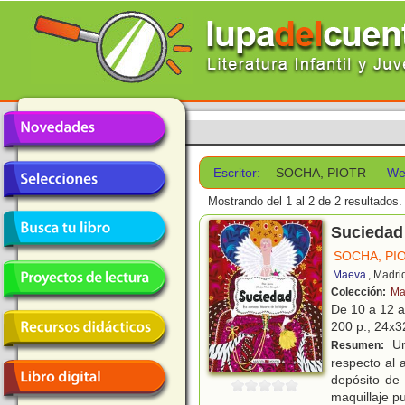
Escritor:
SOCHA, PIOTR
We
Mostrando del 1 al 2 de 2 resultados.
Suciedad 
SOCHA, PI
Maeva
, Madri
Colección:
Ma
De 10 a 12 
200 p.; 24x32
Un
Resumen:
respecto al 
depósito de
maquillaje p