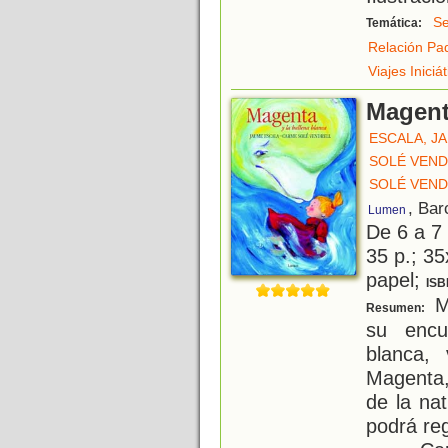
Se
Temática:
Relación Pad
Viajes Iniciá
Magent
ESCALA, J
SOLÉ VEND
SOLÉ VEND
, Bar
Lumen
De 6 a 7
35 p.; 35
papel;
ISB
Ma
Resumen:
su encu
blanca,
Magenta,
de la na
podrá re