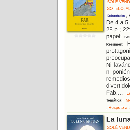
SOLÉ VEND
SOTELO, A
,
Kalandraka
De 4 a 5
28 p.; 22
papel;
ISB
Hi
Resumen:
protag
preocupa
Ni lavánd
ni ponié
remedios
divertido
Fab.
...
Mo
Temática:
,
Respeto a l
La lun
SOLÉ VEND