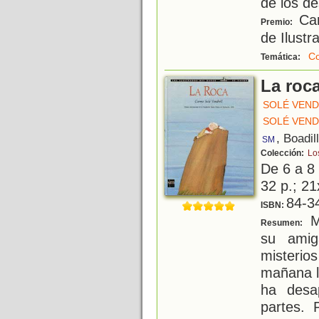
de los de
Car
Premio:
de Ilustr
Co
Temática:
La roc
SOLÉ VEND
SOLÉ VEND
, Boadil
SM
Colección:
Lo
De 6 a 8
32 p.; 21
84-3
ISBN:
Ma
Resumen:
su amig
misteri
mañana l
ha desa
partes. 