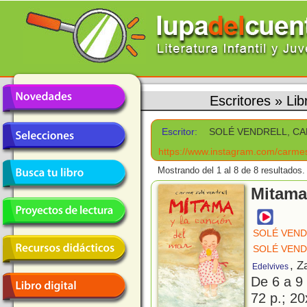
Escritores
»
Li
Escritor:
SOLÉ VENDRELL, C
https://www.instagram.com/carmes
Mostrando del 1 al 8 de 8 resultados.
Mitama
SOLÉ VEND
SOLÉ VEND
, Z
Edelvives
De 6 a 9
72 p.; 20