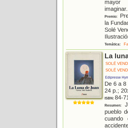
mayor m
imaginar.
Pre
Premio:
la Funda
Solé Ven
Ilustraci
Fa
Temática:
La lun
SOLÉ VEND
SOLÉ VEND
Edipresse Hy
De 6 a 8
24 p.; 20
84-7
ISBN:
Ju
Resumen:
pueblo d
cuando 
accident