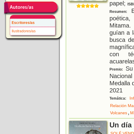
papel;
ISB
E
Resumen:
poética
Escritores/as
Mitama. 
Ilustradores/as
guían a 
busca de
magnífic
con té
acuarela
Su 
Premio:
Nacional 
Medalla d
2021
In
Temática:
Relación Ma
,
Volcanes
M
Un día 
SOLÉ VEND