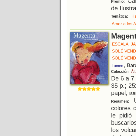
Car
Premio:
de Ilustr
H
Temática:
Amor a los 
Magent
ESCALA, J
SOLÉ VEND
SOLÉ VEND
, Bar
Lumen
Colección:
Ál
De 6 a 7
35 p.; 25
papel;
ISB
U
Resumen:
colores 
le pidi
buscarlo
los volca