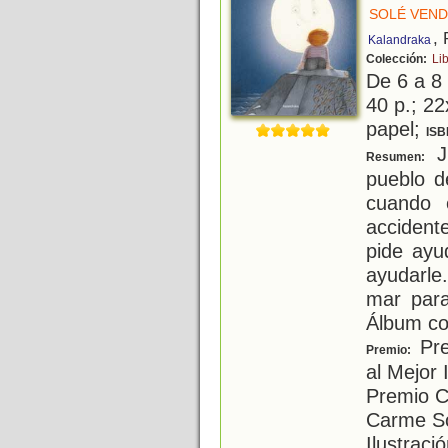
SOLÉ VEND
,
Kalandraka
Colección:
Li
De 6 a 8
40 p.; 22
papel;
ISB
Ju
Resumen:
pueblo d
cuando 
accident
pide ayu
ayudarle
mar para
Álbum co
Pre
Premio:
al Mejor 
Premio Ca
Carme So
Ilustraci