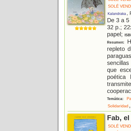
SOLÉ VEND
,
Kalandraka
De 3 a 5
32 p.; 22
papel;
ISB
Ha
Resumen:
repleto 
paraguas
sencilla
que esce
poética 
transmi
cooperac
Pa
Temática:
,
Solidaridad
Fab, e
SOLÉ VEND