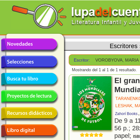
Escritores
Escritor:
VOROBYOVA, MARIA
Mostrando del 1 al 1 de 1 resultado.
El gran
Mundia
TARANENKO
LESHAK, M
Zahorí Books
De 9 a 1
56 p.; 28
papel;
ISB