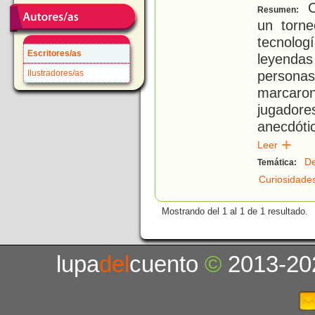
C
Resumen:
un torne
tecnolog
Escritores/as
leyend
persona
Ilustradores/as
marcaro
jugador
anecdót
Leer
De
Temática:
Curiosidade
Mostrando del 1 al 1 de 1 resultado.
lupa
del
cuento
©
2013-20