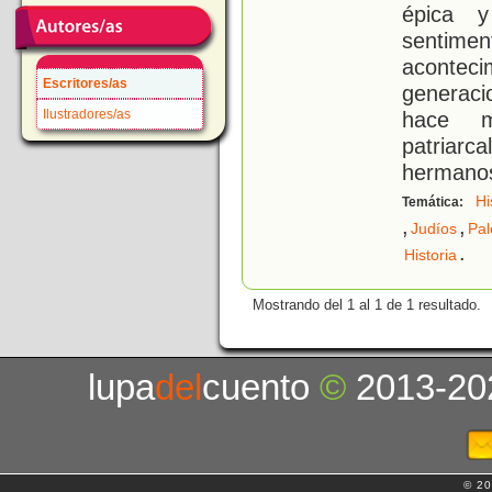
épica y
sentime
aconteci
Escritores/as
generaci
Ilustradores/as
hace m
patriarc
hermanos
Hi
Temática:
,
,
Judíos
Pal
.
Historia
Mostrando del 1 al 1 de 1 resultado.
lupa
del
cuento
©
2013-20
© 20