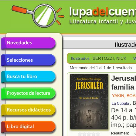
Ilustrad
Ilustrador:
BERTOZZI, NICK
W
Mostrando del 1 al 1 de 1 resultado.
Jerusal
familia
YAKIN, BOA
, 
La Cúpula
De 14 a 
404 p. b/
imp.; pa
J
Resumen: