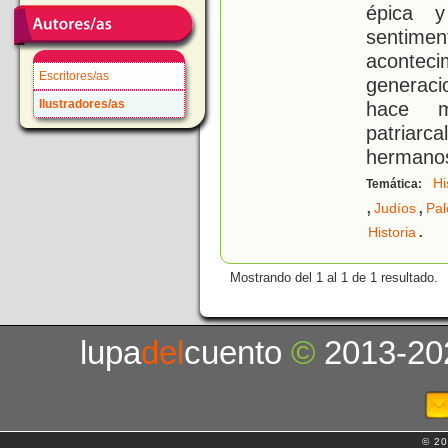
épica y
sentime
aconteci
Escritores/as
generaci
Ilustradores/as
hace m
patriarc
hermanos
Hi
Temática:
,
,
Judíos
Pal
.
Historia
Mostrando del 1 al 1 de 1 resultado.
lupa
del
cuento
©
2013-20
© 20