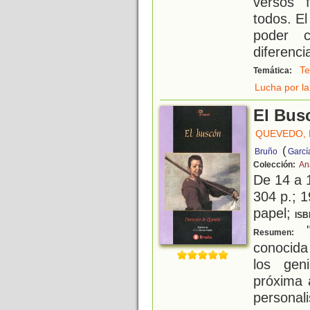
versos 
todos. El
poder c
diferenci
Te
Temática:
Lucha por la
El Bus
QUEVEDO, 
(
Bruño
Garcí
Colección:
An
De 14 a 
304 p.; 1
papel;
ISB
"
Resumen:
conocida
los gen
próxima 
personal