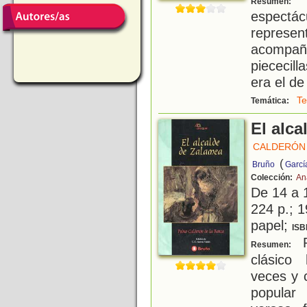
Resumen:
espectá
repres
acompañ
piececil
era el de
Te
Temática:
El alc
CALDERÓN 
(
Bruño
Garcí
Colección:
An
De 14 a 
224 p.; 1
papel;
ISB
P
Resumen:
clásico
veces y 
popular