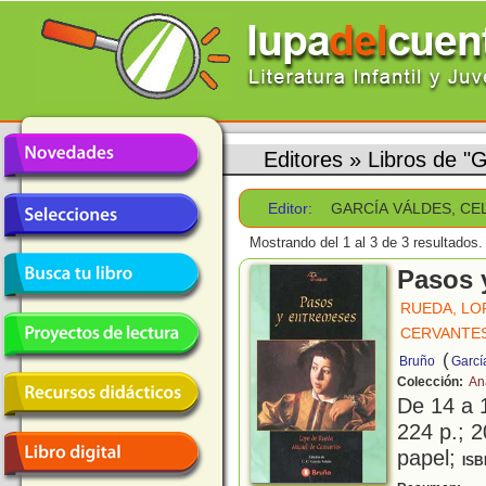
Editores
»
Libros de
Editor:
GARCÍA VÁLDES, C
Mostrando del 1 al 3 de 3 resultados.
Pasos 
RUEDA, LO
CERVANTES
(
Bruño
Garcí
Colección:
An
De 14 a 
224 p.; 2
papel;
ISB
D