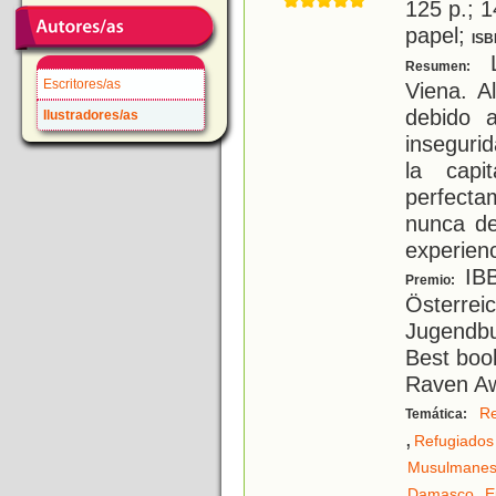
125 p.; 1
papel;
ISB
L
Resumen:
Escritores/as
Viena. Al
debido a
Ilustradores/as
inseguri
la capi
perfecta
nunca de
experienc
IBB
Premio:
Österreic
Jugendbu
Best boo
Raven A
R
Temática:
,
Refugiados
Musulmane
,
Damasco
E