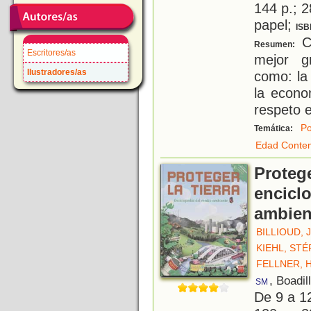
144 p.; 2
papel;
ISB
Co
Resumen:
Escritores/as
mejor g
Ilustradores/as
como: la 
la econom
respeto e
Po
Temática:
Edad Conte
Protege
encicl
ambien
BILLIOUD, 
KIEHL, ST
FELLNER, 
, Boadil
SM
De 9 a 1