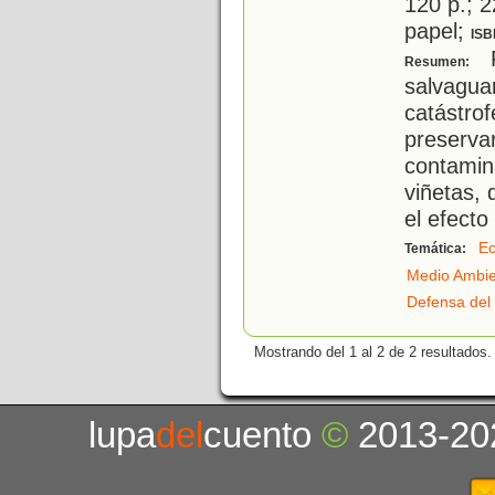
120 p.; 2
papel;
ISB
P
Resumen:
salvaguar
catástrof
preserva
contamin
viñetas, 
el efecto
Ec
Temática:
Medio Ambi
Defensa del
Mostrando del 1 al 2 de 2 resultados.
lupa
del
cuento
©
2013-20