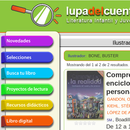
Ilustr
Ilustrador:
BONE, BUSTER
Mostrando del 1 al 2 de 2 resultados.
Compre
encicl
person
GANDON, O
KIEHL, ST
LÓPEZ DE 
, Boadil
SM
De 12 a 