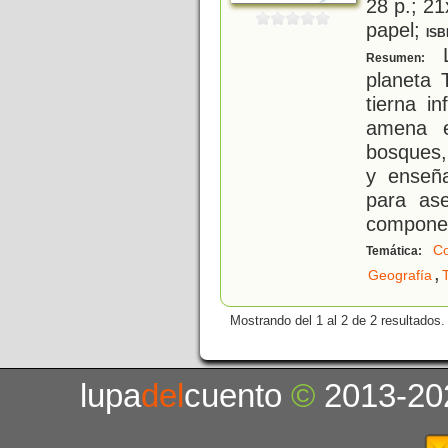
28 p.; 21
papel;
ISB
L
Resumen:
planeta 
tierna i
amena e
bosques, 
y enseñ
para ase
compone
Co
Temática:
,
Geografía
Mostrando del 1 al 2 de 2 resultados.
lupa
del
cuento
©
2013-20