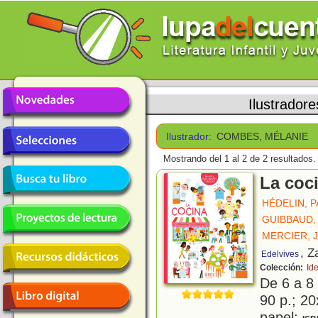
Ilustradore
Ilustrador:
COMBES, MÉLANIE
Mostrando del 1 al 2 de 2 resultados.
La coc
HÉDELIN, 
GUIBBAUD,
MERCIER, J
, Z
Edelvives
Colección:
Id
De 6 a 8
90 p.; 20
papel;