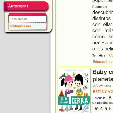
ISB
U
Resumen:
descubr
distinto
Escritores/as
con ella
Ilustradores/as
son más
cómo se
necesari
o los pel
Co
Temática:
Educación p
Baby e
planeta
AA.VV.
(aut.)
ESTANY MO
, B
Larousse
Colección:
Ba
De 4 a 6