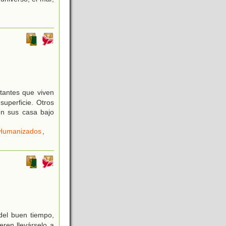
itantes que viven
uperficie. Otros
en sus casa bajo
 Humanizados
,
del buen tiempo,
ren llevárselo a