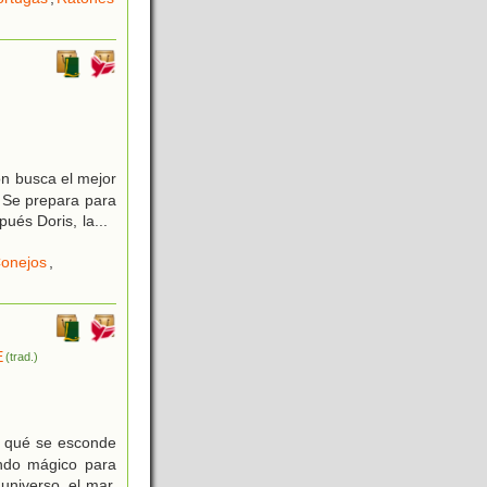
ón busca el mejor
! Se prepara para
pués Doris, la
...
onejos
,
E
(trad.)
r qué se esconde
undo mágico para
universo, el mar,