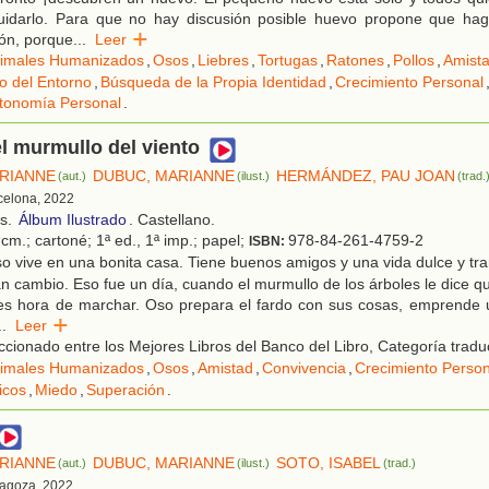
uidarlo. Para que no hay discusión posible huevo propone que ha
ón, porque
...
Leer
imales Humanizados
,
Osos
,
Liebres
,
Tortugas
,
Ratones
,
Pollos
,
Amist
o del Entorno
,
Búsqueda de la Propia Identidad
,
Crecimiento Personal
utonomía Personal
.
el murmullo del viento
RIANNE
DUBUC, MARIANNE
HERMÁNDEZ, PAU JOAN
(aut.)
(ilust.)
(trad.
rcelona, 2022
os.
Álbum Ilustrado
. Castellano.
cm.; cartoné; 1ª ed., 1ª imp.; papel;
978-84-261-4759-2
ISBN:
 vive en una bonita casa. Tiene buenos amigos y una vida dulce y tra
an cambio. Eso fue un día, cuando el murmullo de los árboles le dice q
es hora de marchar. Oso prepara el fardo con sus cosas, emprende un
..
Leer
cionado entre los Mejores Libros del Banco del Libro, Categoría tradu
imales Humanizados
,
Osos
,
Amistad
,
Convivencia
,
Crecimiento Person
ticos
,
Miedo
,
Superación
.
RIANNE
DUBUC, MARIANNE
SOTO, ISABEL
(aut.)
(ilust.)
(trad.)
ragoza, 2022