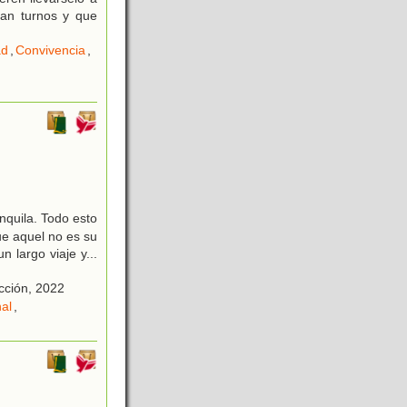
gan turnos y que
ad
,
Convivencia
,
,
)
nquila. Todo esto
ue aquel no es su
 largo viaje y...
cción, 2022
al
,