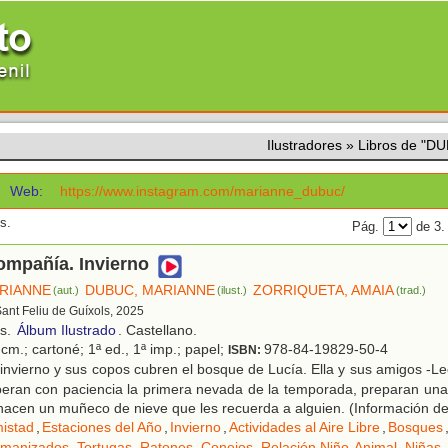
Ilustradores
»
Libros de "
Web:
https://www.instagram.com/marianne_dubuc/
s.
Pág.
de 3
ompañía. Invierno
RIANNE
DUBUC, MARIANNE
ZORRIQUETA, AMAIA
(aut.)
(ilust.)
(trad.)
Sant Feliu de Guíxols, 2025
os.
Álbum Ilustrado
. Castellano.
cm.; cartoné; 1ª ed., 1ª imp.; papel;
978-84-19829-50-4
ISBN:
invierno y sus copos cubren el bosque de Lucía. Ella y sus amigos -Le
peran con paciencia la primera nevada de la temporada, preparan una 
hacen un muñeco de nieve que les recuerda a alguien. (Información de l
istad
,
Estaciones del Año
,
Invierno
,
Actividades al Aire Libre
,
Bosques
umanizados
,
Tortugas
,
Ratones
,
Conejos
,
Relación Niño-Animal
,
Niñas
,