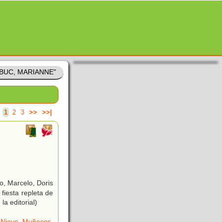
DUBUC, MARIANNE"
.
1
2
3
>>
>>|
o, Marcelo, Doris
fiesta repleta de
a editorial)
,
Nieve
,
Muñecos