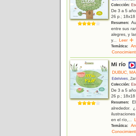
Colección:
Es
De 3 a 5 añ
26 p.; 18x18 
Au
Resumen:
entre sus ram
alegres, y l
y
...
Leer
An
Temática:
Conocimient
Mi río
DUBUC, MA
Edelvives
, Za
Colección:
Es
De 3 a 5 añ
26 p.; 18x18 
El
Resumen:
alrededor. 
ilustracione
en el río,
...
An
Temática:
Conocimient