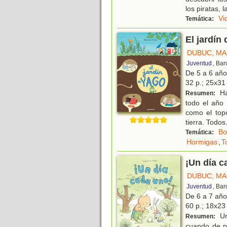
los piratas, l
Vi
Temática:
El jardín
DUBUC, MA
Juventud
, Ba
De 5 a 6 añ
32 p.; 25x31 
Hab
Resumen:
todo el año
como el topo
tierra. Todos
Bo
Temática:
Hormigas
,
T
¡Un día c
DUBUC, MA
Juventud
, Ba
De 6 a 7 añ
60 p.; 18x23 
Un
Resumen:
cuando de p