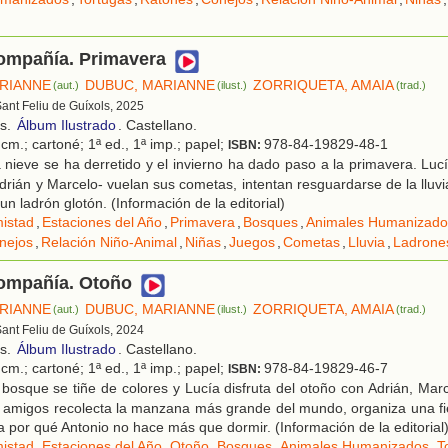
compañía. Primavera
RIANNE
DUBUC, MARIANNE
ZORRIQUETA, AMAIA
(aut.)
(ilust.)
(trad.)
Sant Feliu de Guíxols, 2025
os.
Álbum Ilustrado
. Castellano.
cm.; cartoné; 1ª ed., 1ª imp.; papel;
978-84-19829-48-1
ISBN:
nieve se ha derretido y el invierno ha dado paso a la primavera. Luc
Adrián y Marcelo- vuelan sus cometas, intentan resguardarse de la lluv
n ladrón glotón. (Información de la editorial)
istad
,
Estaciones del Año
,
Primavera
,
Bosques
,
Animales Humanizado
nejos
,
Relación Niño-Animal
,
Niñas
,
Juegos
,
Cometas
,
Lluvia
,
Ladrone
compañía. Otoño
RIANNE
DUBUC, MARIANNE
ZORRIQUETA, AMAIA
(aut.)
(ilust.)
(trad.)
Sant Feliu de Guíxols, 2024
os.
Álbum Ilustrado
. Castellano.
cm.; cartoné; 1ª ed., 1ª imp.; papel;
978-84-19829-46-7
ISBN:
bosque se tiñe de colores y Lucía disfruta del otoño con Adrián, Marc
e amigos recolecta la manzana más grande del mundo, organiza una fi
a por qué Antonio no hace más que dormir. (Información de la editorial
istad
,
Estaciones del Año
,
Otoño
,
Bosques
,
Animales Humanizados
,
T