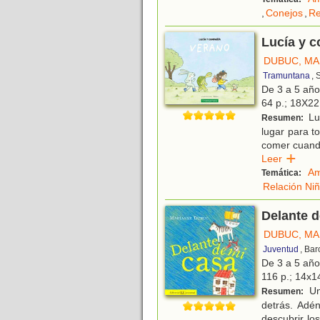
,
Conejos
,
Re
Lucía y 
DUBUC, MA
Tramuntana
, 
De 3 a 5 añ
64 p.; 18X22 
Luc
Resumen:
lugar para t
comer cuando
Leer
Am
Temática:
Relación Ni
Delante d
DUBUC, MA
Juventud
, Ba
De 3 a 5 añ
116 p.; 14x1
Un
Resumen:
detrás. Adé
descubrir lo