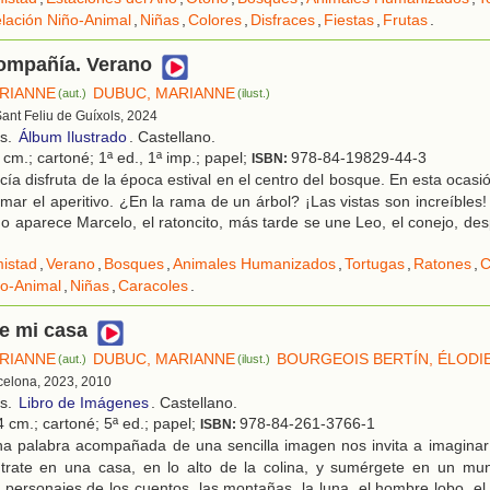
lación Niño-Animal
,
Niñas
,
Colores
,
Disfraces
,
Fiestas
,
Frutas
.
compañía. Verano
RIANNE
DUBUC, MARIANNE
(aut.)
(ilust.)
Sant Feliu de Guíxols, 2024
os.
Álbum Ilustrado
. Castellano.
cm.; cartoné; 1ª ed., 1ª imp.; papel;
978-84-19829-44-3
ISBN:
ía disfruta de la época estival en el centro del bosque. En esta ocasi
omar el aperitivo. ¿En la rama de un árbol? ¡Las vistas son increíbles
 aparece Marcelo, el ratoncito, más tarde se une Leo, el conejo, des
istad
,
Verano
,
Bosques
,
Animales Humanizados
,
Tortugas
,
Ratones
,
C
ño-Animal
,
Niñas
,
Caracoles
.
e mi casa
RIANNE
DUBUC, MARIANNE
BOURGEOIS BERTÍN, ÉLODI
(aut.)
(ilust.)
rcelona, 2023, 2010
os.
Libro de Imágenes
. Castellano.
4 cm.; cartoné; 5ª ed.; papel;
978-84-261-3766-1
ISBN:
a palabra acompañada de una sencilla imagen nos invita a imagina
ntrate en una casa, en lo alto de la colina, y sumérgete en un m
s personajes de los cuentos, las montañas, la luna, el hombre lobo, el 