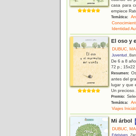
casa para c
empiece Rat
An
Temática:
Conocimient
Identidad A
El oso y 
DUBUC, MA
Juventud
, Ba
De 6 a 8 añ
72 p.; 15x22 
Oso
Resumen:
antes del gr
lugar y que 
Un precioso
.
Selec
Premio:
An
Temática:
Viajes Iniciá
Mi árbol
DUBUC, MA
Edelvives
, Za