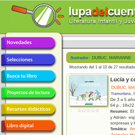
Ilustrador:
DUBUC, MARIANNE
Mostrando del 1 al 10 de 27 resultado
Lucía y c
DUBUC, MA
Tramuntana
, 
De 3 a 5 añ
64 p.; 18x22 
El 
Resumen:
y Adrián- es
sorpresas y 
Am
Temática:
Animales H