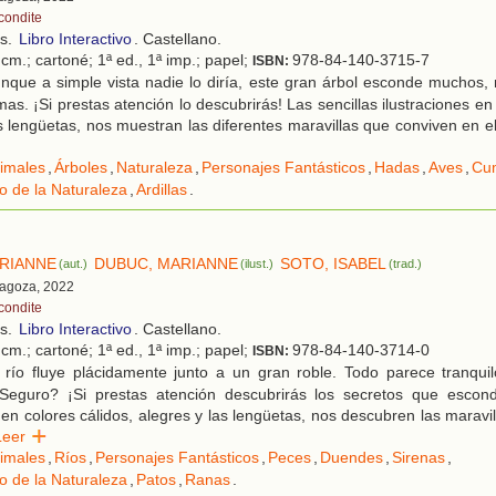
condite
os.
Libro Interactivo
. Castellano.
cm.; cartoné; 1ª ed., 1ª imp.; papel;
978-84-140-3715-7
ISBN:
nque a simple vista nadie lo diría, este gran árbol esconde muchos,
as. ¡Si prestas atención lo descubrirás! Las sencillas ilustraciones en
as lengüetas, nos muestran las diferentes maravillas que conviven en el
imales
,
Árboles
,
Naturaleza
,
Personajes Fantásticos
,
Hadas
,
Aves
,
Cu
o de la Naturaleza
,
Ardillas
.
RIANNE
DUBUC, MARIANNE
SOTO, ISABEL
(aut.)
(ilust.)
(trad.)
ragoza, 2022
condite
os.
Libro Interactivo
. Castellano.
cm.; cartoné; 1ª ed., 1ª imp.; papel;
978-84-140-3714-0
ISBN:
 río fluye plácidamente junto a un gran roble. Todo parece tranqui
¿Seguro? ¡Si prestas atención descubrirás los secretos que escond
s en colores cálidos, alegres y las lengüetas, nos descubren las maravi
Leer
imales
,
Ríos
,
Personajes Fantásticos
,
Peces
,
Duendes
,
Sirenas
,
o de la Naturaleza
,
Patos
,
Ranas
.