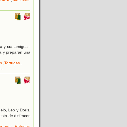
ía y sus amigos -
ia y preparan una
s
,
Tortugas
,
s
.
elo, Leo y Doris.
esta de disfraces
)
ortugas
,
Ratones