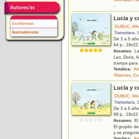
.
Lucía y 
Escritores/as
DUBUC, MA
Ilustradores/as
Tramuntana
, 
De 3 a 5 añ
64 p.; 18x22 
La 
Resumen:
Leo, Doris, 
trampa para u
Am
Temática:
Ratones
,
Co
Lucía y 
DUBUC, MA
Tramuntana
, 
De 3 a 5 añ
68 p.; 18x22 
El 
Resumen:
El grupito d
y se pregunt
Am
Temática: