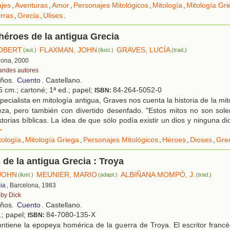
ajes
,
Aventuras
,
Amor
,
Personajes Mitológicos
,
Mitología
,
Mitología Gr
rras
,
Grecia
,
Ulises
.
héroes de la antigua Grecia
OBERT
FLAXMAN, JOHN
GRAVES, LUCÍA
(aut.)
(ilust.)
(trad.)
lona, 2000
andes autores
años.
Cuento
. Castellano.
5 cm.; cartoné; 1ª ed.; papel;
84-264-5052-0
ISBN:
ecialista en mitología antigua, Graves nos cuenta la historia de la mit
eza, pero también con divertido desenfado. "Estos mitos no son sole
storias bíblicas. La idea de que sólo podía existir un dios y ninguna d
r
tología
,
Mitología Griega
,
Personajes Mitológicos
,
Héroes
,
Dioses
,
Gre
de la antigua Grecia : Troya
JOHN
MEUNIER, MARIO
ALBIÑANA MOMPÓ, J.
(ilust.)
(adapt.)
(trad.)
ia
, Barcelona, 1983
by Dick
años.
Cuento
. Castellano.
.; papel;
84-7080-135-X
ISBN:
ntiene la epopeya homérica de la guerra de Troya. El escritor franc