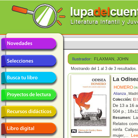
Ilustrador:
FLAXMAN, JOHN
Mostrando del 1 al 3 de 3 resultados.
La Odise
HOMERO
(au
Alianza
, Madr
Colección:
El
De 13 a 16 
504 p.; 18x11
La 
Resumen:
Relatos como
ninfa Calip
mujer,
...
L