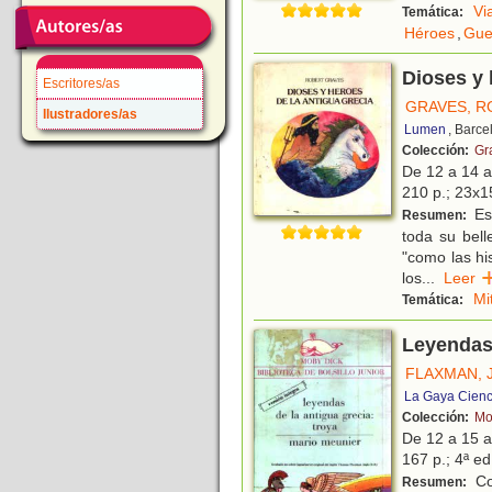
Vi
Temática:
Héroes
,
Gue
Dioses y 
Escritores/as
GRAVES, R
Ilustradores/as
Lumen
, Barce
Colección:
Gr
De 12 a 14 
210 p.; 23x1
Esp
Resumen:
toda su bell
"como las hi
los
...
Lee
Mi
Temática:
Leyendas 
FLAXMAN, 
La Gaya Cienc
Colección:
Mo
De 12 a 15 
167 p.; 4ª ed
Co
Resumen: