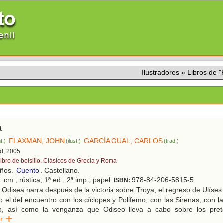
Ilustradores
»
Libros de
a
FLAXMAN, JOHN
GARCÍA GUAL, CARLOS
t.)
(ilust.)
(trad.)
id, 2005
 libro de bolsillo. Clásicos de Grecia y Roma
años.
Cuento
. Castellano.
 cm.; rústica; 1ª ed., 2ª imp.; papel;
978-84-206-5815-5
ISBN:
Odisea narra después de la victoria sobre Troya, el regreso de Ulíses a
 el del encuentro con los cíclopes y Polifemo, con las Sirenas, con l
so, así como la venganza que Odiseo lleva a cabo sobre los pret
eer