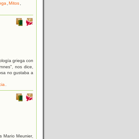
iega
,
Mitos
,
ología griega con
mnes", nos dice,
iosa no gustaba a
cia
.
és Mario Meunier,