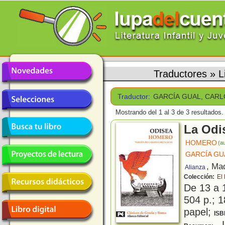
Traductores
»
L
Traductor:
GARCÍA GUAL, CAR
Mostrando del 1 al 3 de 3 resultados.
La Odi
HOMERO
(au
GARCÍA GU
, Ma
Alianza
Colección:
El
De 13 a 
504 p.; 1
papel;
ISB
L