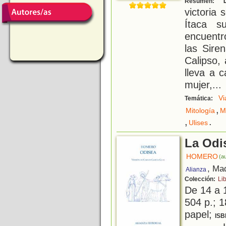
Resumen:
victoria 
Ítaca s
encuentr
las Sire
Calipso,
lleva a 
mujer,
...
Vi
Temática:
,
Mitología
M
,
.
Ulises
La Odi
HOMERO
(au
, Ma
Alianza
Colección:
Li
De 14 a 
504 p.; 1
papel;
ISB