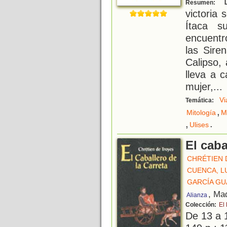
L
Resumen:
victoria 
Ítaca s
encuentr
las Sire
Calipso,
lleva a 
mujer,
...
Vi
Temática:
,
Mitología
M
,
.
Ulises
El caba
CHRÉTIEN 
CUENCA, L
GARCÍA GU
, Ma
Alianza
Colección:
El 
De 13 a 