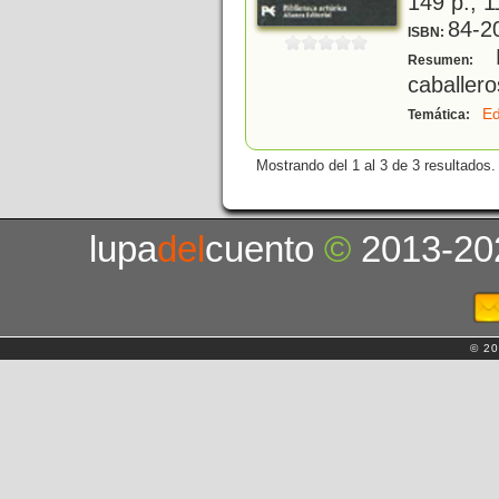
149 p.; 1
84-2
ISBN:
L
Resumen:
caballer
E
Temática:
Mostrando del 1 al 3 de 3 resultados.
lupa
del
cuento
©
2013-20
© 20