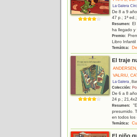
La Galera
Cír
De 8 a 9 añ
47 p.; 1ª ed.
El 
Resumen:
ha llegado y
Premi
Premio:
Libro Infanti
De
Temática:
El traje 
ANDERSEN,
VALRIU, CA
La Galera
, Ba
Colección:
Po
De 6 a 8 añ
24 p.; 21,4x2
"E
Resumen:
presumido. T
en todos los
Cu
Temática:
El niño q