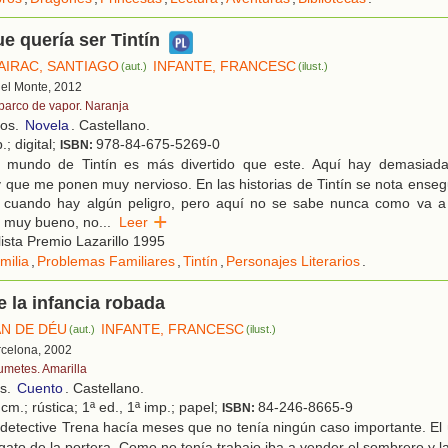
ue quería ser Tintín
AIRAC, SANTIAGO
INFANTE, FRANCESC
(aut.)
(ilust.)
 del Monte, 2012
 barco de vapor. Naranja
ños.
Novela
. Castellano.
.; digital;
978-84-675-5269-0
ISBN:
 mundo de Tintín es más divertido que este. Aquí hay demasiad
que me ponen muy nervioso. En las historias de Tintín se nota enseg
o cuando hay algún peligro, pero aquí no se sabe nunca como va a 
 muy bueno, no
...
Leer
ista Premio Lazarillo 1995
milia
,
Problemas Familiares
,
Tintín
,
Personajes Literarios
.
e la infancia robada
AN DE DÉU
INFANTE, FRANCESC
(aut.)
(ilust.)
rcelona, 2002
umetes. Amarilla
os.
Cuento
. Castellano.
cm.; rústica; 1ª ed., 1ª imp.; papel;
84-246-8665-9
ISBN:
detective Trena hacía meses que no tenía ningún caso importante. El 
 gato de la portera. Como no tenía trabajo iba a vender el sombrero y l