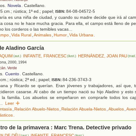
ños.
Novela
. Castellano.
5 cm.; rústica; 1ª ed.; papel;
84-08-04572-5
ISBN:
ría es una niña de ciudad, y cuando su madre decide que irá al ca
la cosa no le hace mucha gracia. Para ella, el campo está lleno de pe
o los corderos o las temibles vacas...
ampo
,
Vida Rural
,
Animales
,
Humor
,
Vida Urbana
.
de Aladino García
AQUIM
INFANTE, FRANCESC
HERNÁNDEZ, JOAN PAU
(aut.)
(ilust.)
(trad.
lona, 2000, 1994
cán. Verde
os.
Cuento
. Castellano.
cm.; rústica; 2ª ed.; papel;
84-236-3743-3
ISBN:
ana y Ricardo se querían. Eran jóvenes y trabajadores, así que, t
cidieron casarse. Al cabo de un tiempo nació su hijo Aladino y esto
a la familia. Los abuelos se empeñaron en comprarle todos los cap
...
Leer
ntasía
,
Relación Abuelo-Nietos
,
Relación Abuela-Nietos
,
Abuelos
,
Aven
ásticos
.
tro de la primavera : Marc Trena. Detective privado
AN DE DÉU
INFANTE, FRANCESC
(aut.)
(ilust.)