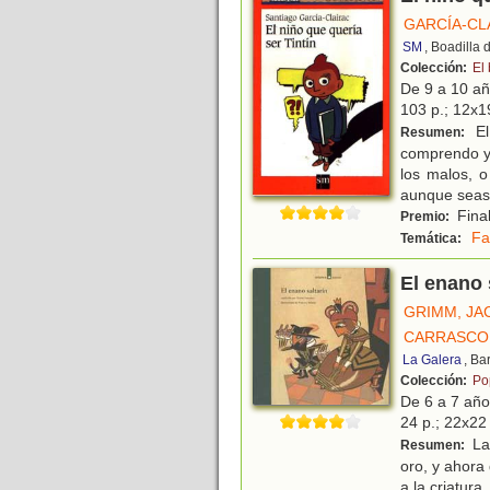
GARCÍA-CL
SM
, Boadilla
Colección:
El
De 9 a 10 a
103 p.; 12x19
El
Resumen:
comprendo y 
los malos, 
aunque seas
Final
Premio:
Fa
Temática:
El enano 
GRIMM, JA
CARRASCO,
La Galera
, Ba
Colección:
Po
De 6 a 7 añ
24 p.; 22x22 
La 
Resumen:
oro, y ahora 
a la criatura