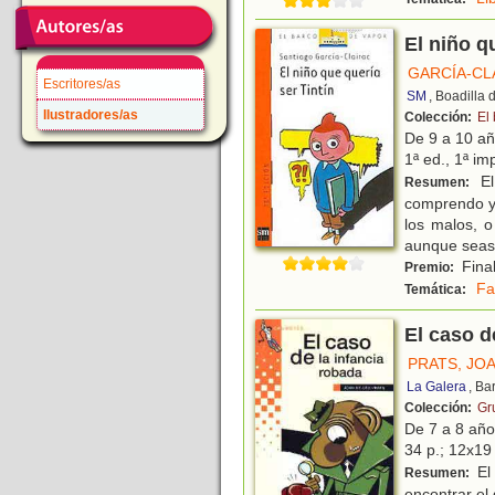
El niño q
GARCÍA-CL
Escritores/as
SM
, Boadilla
Ilustradores/as
Colección:
El
De 9 a 10 a
1ª ed., 1ª imp
El
Resumen:
comprendo y 
los malos, 
aunque seas
Final
Premio:
Fa
Temática:
El caso d
PRATS, JO
La Galera
, Ba
Colección:
Gr
De 7 a 8 añ
34 p.; 12x19 
El 
Resumen:
encontrar el