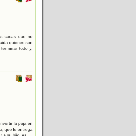
as cosas que no
uida quienes son
terminar todo y,
vertir la paja en
o, que le entrega
r a su hijo, es
...