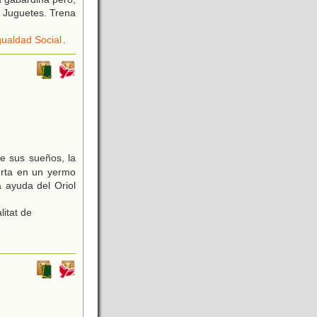
e Juguetes. Trena
ualdad Social
.
de sus sueños, la
erta en un yermo
 ayuda del Oriol
itat de