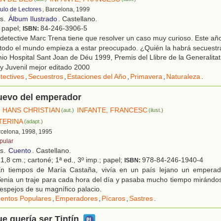
culo de Lectores
, Barcelona, 1999
os.
Álbum Ilustrado
. Castellano.
; papel;
84-246-3906-5
ISBN:
detective Marc Trena tiene que resolver un caso muy curioso. Este añ
 todo el mundo empieza a estar preocupado. ¿Quién la habrá secuest
o Hospital Sant Joan de Déu 1999, Premis del Llibre de la Generalitat
l y Juvenil mejor editado 2000
tectives
,
Secuestros
,
Estaciones del Año
,
Primavera
,
Naturaleza
.
nuevo del emperador
 HANS CHRISTIAN
INFANTE, FRANCESC
(aut.)
(ilust.)
TERINA
(adapt.)
rcelona, 1998, 1995
pular
os.
Cuento
. Castellano.
1,8 cm.; cartoné; 1ª ed., 3º imp.; papel;
978-84-246-1940-4
ISBN:
n tiempos de María Castaña, vivía en un país lejano un empera
enia un traje para cada hora del día y pasaba mucho tiempo mirándo
 espejos de su magnífico palacio.
entos Populares
,
Emperadores
,
Pícaros
,
Sastres
.
ue quería ser Tintín