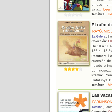
en ese momen
va a
...
Le
De
Temática:
El raïm de
RAYÓ, MIQ
La Galera
, Ba
Colección:
El
De 10 a 11 
136 p.; 13,5x
La 
Resumen:
sucesión de 
helado e imp
Luminoso,
...
Premi
Premio:
Catalunya 1
Ma
Temática:
Las vaca
PARKINSON
Destino
, Barc
Colección:
Ca