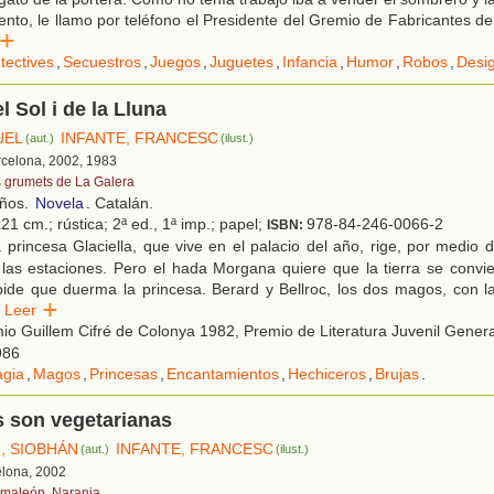
to, le llamo por teléfono el Presidente del Gremio de Fabricantes d
er
tectives
,
Secuestros
,
Juegos
,
Juguetes
,
Infancia
,
Humor
,
Robos
,
Desig
l Sol i de la Lluna
UEL
INFANTE, FRANCESC
(aut.)
(ilust.)
rcelona, 2002, 1983
s grumets de La Galera
años.
Novela
. Catalán.
21 cm.; rústica; 2ª ed., 1ª imp.; papel;
978-84-246-0066-2
ISBN:
princesa Glaciella, que vive en el palacio del año, rige, por medio 
las estaciones. Pero el hada Morgana quiere que la tierra se convi
ide que duerma la princesa. Berard y Bellroc, los dos magos, con la
Leer
o Guillem Cifré de Colonya 1982, Premio de Literatura Juvenil General
986
gia
,
Magos
,
Princesas
,
Encantamientos
,
Hechiceros
,
Brujas
.
s son vegetarianas
, SIOBHÁN
INFANTE, FRANCESC
(aut.)
(ilust.)
elona, 2002
maleón. Naranja