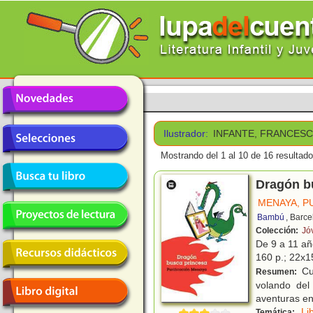
Ilustrador:
INFANTE, FRANCES
Mostrando del 1 al 10 de 16 resultado
Dragón b
MENAYA, P
Bambú
, Barc
Colección:
Jó
De 9 a 11 a
160 p.; 22x15
Cua
Resumen:
volando del
aventuras en
Li
Temática: