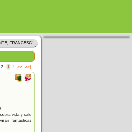
FANTE, FRANCESC"
 2.
1
2
>>
>>|
0
cobra vida y sale
irán fantásticas