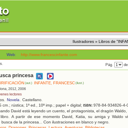
Ilustradores
»
Libros de "IN
C
Web:
http://www.francescinfante.com
s.
Pág.
de
usca princesa
URIFICACIÓN
INFANTE, FRANCESC
(aut.)
(ilust.)
elona, 2012, 2006
venes lectores
ños.
Novela
. Castellano.
 cm.; rústica; 1ª ed., 10ª imp.; papel + digital;
978-84-934826-4-
ISBN:
ndo David está leyendo un cuento, el protagonista, el dragón Waldo, 
 libro. A partir de ese momento David, Katia, su amiga y Waldo viv
 busca de la princesa... Con ilustraciones en blanco y negro.
bros
,
Dragones
,
Princesas
,
Lectura
,
Aventuras
,
Bibliotecas
.