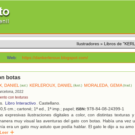
Ilustradores
»
Libros de "KE
L
Web:
https://dankerleroux.blogspot.com/
on botas
, DANIEL
KERLEROUX, DANIEL
MORALEDA, GEMA
(aut.)
(ilust.)
(trad.)
arcelona, 2022
ento con texturas
os.
Libro Interactivo
. Castellano.
0,5 cm.; cartoné; 1ª ed., 1ª imp.; papel;
978-84-08-24399-1
ISBN:
 expresivas ilustraciones digitales a color, con distintas texturas 
manera muy visual las aventuras del gato con botas. Había una vez 
nía era un gato muy astuto que podía hablar. El gato le dijo a su amo
Leer