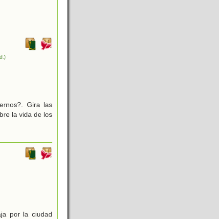
,
d.)
rnos?. Gira las
re la vida de los
ja por la ciudad