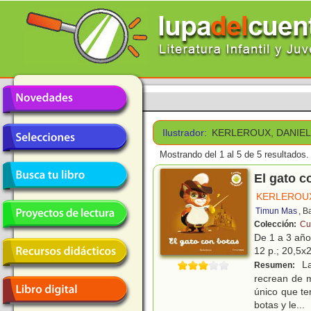
Ilustrador:
KERLEROUX, DANIE
Mostrando del 1 al 5 de 5 resultados.
El gato c
KERLEROUX
Timun Mas
, B
Colección:
Cu
De 1 a 3 añ
12 p.; 20,5x2
Las
Resumen:
recrean de 
único que te
botas y le
...