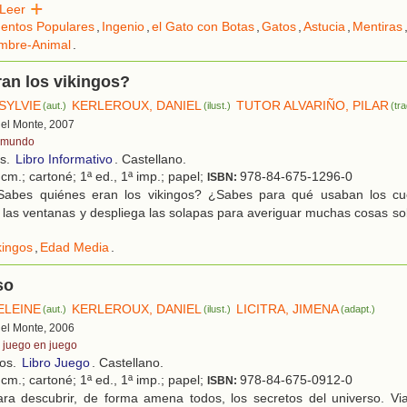
Leer
entos Populares
,
Ingenio
,
el Gato con Botas
,
Gatos
,
Astucia
,
Mentiras
mbre-Animal
.
an los vikingos?
SYLVIE
KERLEROUX, DANIEL
TUTOR ALVARIÑO, PILAR
(aut.)
(ilust.)
(tra
 del Monte, 2007
 mundo
os.
Libro Informativo
. Castellano.
cm.; cartoné; 1ª ed., 1ª imp.; papel;
978-84-675-1296-0
ISBN:
abes quiénes eran los vikingos? ¿Sabes para qué usaban los cue
 las ventanas y despliega las solapas para averiguar muchas cosas sob
kingos
,
Edad Media
.
so
ELEINE
KERLEROUX, DANIEL
LICITRA, JIMENA
(aut.)
(ilust.)
(adapt.)
 del Monte, 2006
 juego en juego
ños.
Libro Juego
. Castellano.
cm.; cartoné; 1ª ed., 1ª imp.; papel;
978-84-675-0912-0
ISBN:
ra descubrir, de forma amena todos, los secretos del universo. Via