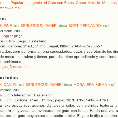
entos Populares
,
Ingenio
,
el Gato con Botas
,
Gatos
,
Astucia
,
Mentiras
mbre-Animal
.
ios
ELEINE
KERLEROUX, DANIEL
BORT, FERNANDO
(aut.)
(ilust.)
(trad.)
 del Monte, 2008
 juego en juego
ños.
Libro Juego
. Castellano.
cm.; cartoné; 1ª ed., 1ª imp.; papel;
978-84-675-2302-7
ISBN:
a descubrir de forma amena curiosidades, datos y secretos de los din
de mesa, con ruleta y fichas, para divertirse aprendiendo y conociend
a prehistoria.
egos
,
Dinosaurios
.
on botas
, DANIEL
KERLEROUX, DANIEL
MORALEDA, GEMA
(aut.)
(ilust.)
(trad.)
arcelona, 2008
os.
Libro Interactivo
. Castellano.
0,5 cm.; cartoné; 1ª ed., 1ª imp.; papel;
978-84-08-07879-1
ISBN:
 expresivas ilustraciones digitales a color, con distintas texturas 
manera muy visual las aventuras del gato con botas. Había una vez 
nía era un gato muy astuto que podía hablar. El gato le dijo a su amo