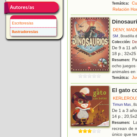
Cu
Temática:
Relación Ho
Dinosaur
Escritores/as
DENY, MAD
Ilustradores/as
SM
, Boadilla
Colección:
De
De 9 a 11 a
18 p.; 32x25 
Par
Resumen:
ocho juegos 
animales en l
Ju
Temática:
El gato c
KERLEROUX
Timun Mas
, B
De 1 a 3 añ
14 p.; 20,5x2
Las
Resumen:
recrean de 
único que te