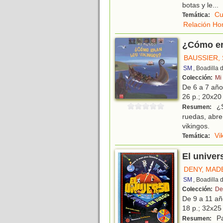
botas y le
...
Cu
Temática:
Relación Ho
¿Cómo er
BAUSSIER, 
SM
, Boadilla
Colección:
Mi
De 6 a 7 añ
26 p.; 20x20 
¿S
Resumen:
ruedas, abre
vikingos.
Vi
Temática:
El univer
DENY, MAD
SM
, Boadilla
Colección:
De
De 9 a 11 a
18 p.; 32x25 
Pa
Resumen: