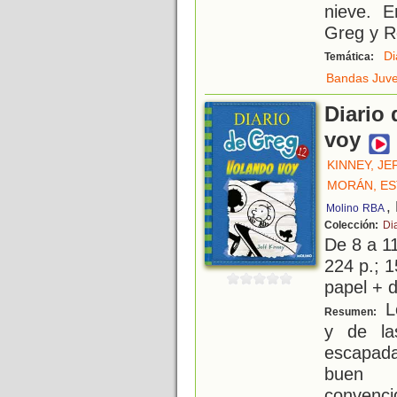
nieve. E
Greg y R
Di
Temática:
Bandas Juve
Diario
voy
KINNEY, JE
MORÁN, E
,
Molino
RBA
Colección:
Di
De 8 a 1
224 p.; 1
papel + d
Lo
Resumen:
y de la
escapada
buen m
convenci