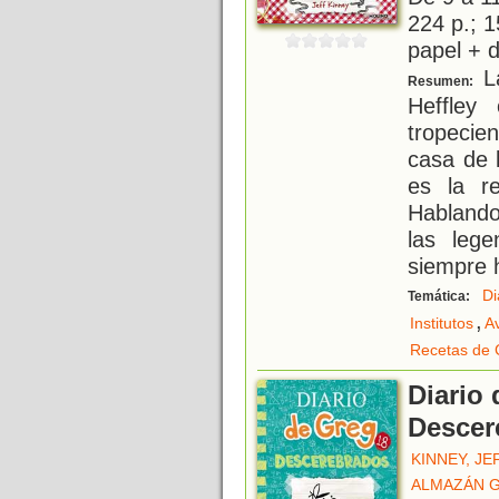
224 p.; 1
papel + d
La
Resumen:
Heffley
tropecie
casa de 
es la re
Hablando
las lege
siempre 
Di
Temática:
,
Institutos
A
Recetas de 
Diario 
Descer
KINNEY, JE
ALMAZÁN G