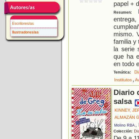
papel + d
E
Resumen:
entrega
Escritores/as
cumpleañ
Ilustradores/as
mismo. V
familia y
la serie
que ha e
en todo e
Di
Temática:
,
Institutos
A
Diario 
salsa
KINNEY, JE
ALMAZÁN G
,
Molino
RBA
Colección:
Di
De 9 a 1