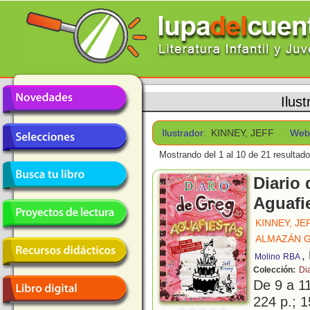
Ilus
Ilustrador:
KINNEY, JEFF
Web
Mostrando del 1 al 10 de 21 resultado
Diario 
Aguafi
KINNEY, JE
ALMAZÁN G
,
Molino
RBA
Colección:
Di
De 9 a 1
224 p.; 1