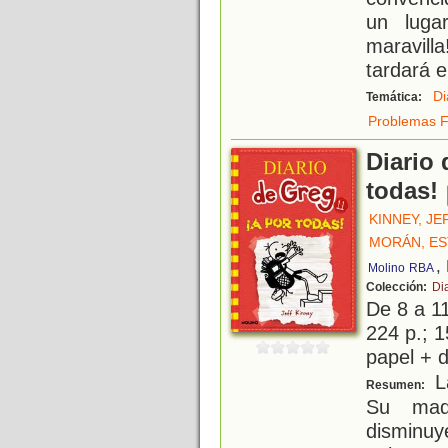
un luga
maravil
tardará 
Di
Temática:
Problemas F
Diario 
todas!
KINNEY, JE
MORÁN, E
,
Molino
RBA
Colección:
Di
De 8 a 1
224 p.; 1
papel + d
La
Resumen:
Su mad
disminu