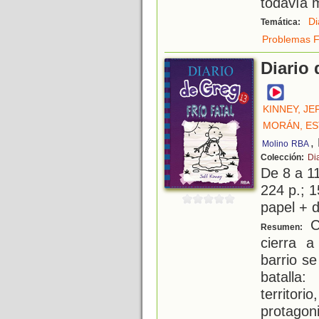
todavía m
Di
Temática:
Problemas F
Diario 
KINNEY, JE
MORÁN, E
,
Molino
RBA
Colección:
Di
De 8 a 1
224 p.; 1
papel + d
Cu
Resumen:
cierra 
barrio s
batalla
territor
protagon