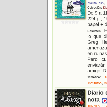
,
Molino
RBA
Colección:
Di
De 9 a 1
224 p.; 1
papel + d
Ha
Resumen:
lo que d
Greg He
amenaza 
en ruina
Pero cu
enviarán
amigo, R
Di
Temática:
,
Institutos
A
Diario 
nota
KINNEY, JE