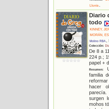
.
Lluvia
Diario 
todo
KINNEY, JE
MORÁN, E
,
Molino
RBA
Colección:
Di
De 8 a 1
224 p.; 1
papel + d
U
Resumen:
familia 
reforma
hacer o
parecía.
surgen l
mohos tó