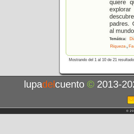
quiere q
explorar
descubre
padres. 
al mundo
Di
Temática:
,
Riqueza
F
Mostrando del 1 al 10 de 21 resultado
lupa
del
cuento
©
2013-20
© 20