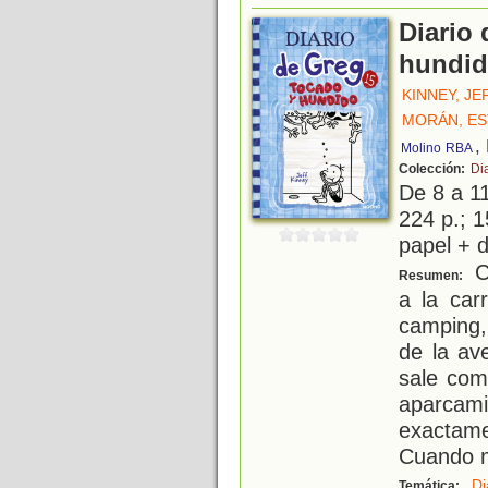
Diario
hundi
KINNEY, JE
MORÁN, E
,
Molino
RBA
Colección:
Di
De 8 a 1
224 p.; 1
papel + d
C
Resumen:
a la car
camping,
de la av
sale com
aparcam
exactame
Cuando m
Di
Temática: