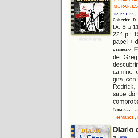
MORÁN, E
,
Molino
RBA
Colección:
Di
De 8 a 1
224 p.; 1
papel + d
En
Resumen:
de Greg
descubri
camino 
gira con
Rodrick,
sabe dón
comprob
Di
Temática:
,
Hermanos
Diario