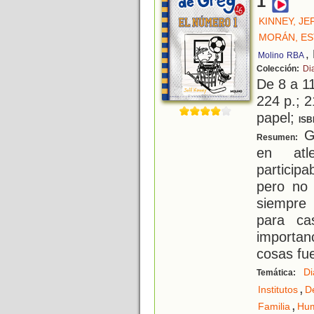
1
KINNEY, JE
MORÁN, E
,
Molino
RBA
Colección:
Di
De 8 a 1
224 p.; 2
papel;
ISB
Gr
Resumen:
en atle
participa
pero no
siempre 
para ca
importan
cosas fu
Di
Temática:
,
Institutos
D
,
Familia
Hu