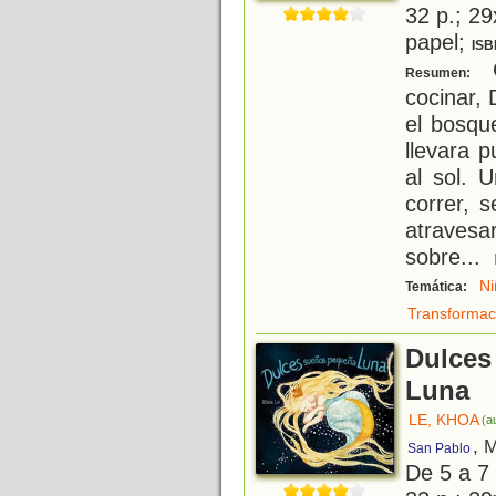
32 p.; 29
papel;
ISB
C
Resumen:
cocinar, 
el bosqu
llevara 
al sol. 
correr, 
atravesa
sobre
...
Ni
Temática:
Transformac
Dulces
Luna
LE, KHOA
(a
, 
San Pablo
De 5 a 7