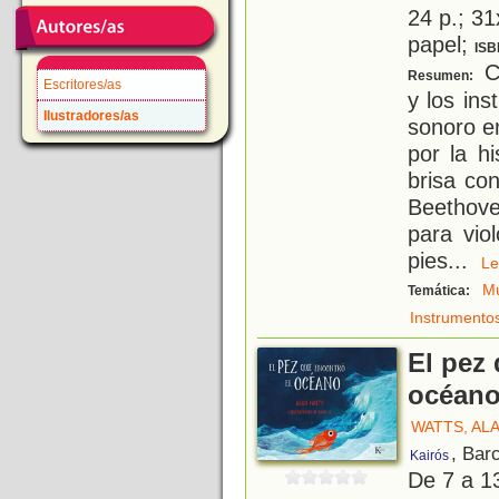
24 p.; 31
papel;
ISB
C
Resumen:
Escritores/as
y los in
Ilustradores/as
sonoro e
por la h
brisa co
Beethove
para vio
pies
...
L
Mú
Temática:
Instrumento
El pez 
océan
WATTS, AL
, Bar
Kairós
De 7 a 1