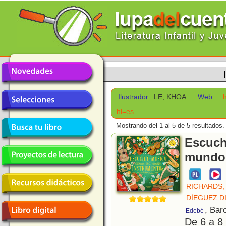
Ilustrador:
LE, KHOA
Web:
hl=es
Mostrando del 1 al 5 de 5 resultados.
Escuch
mundo 
RICHARDS,
DÍEGUEZ D
, Bar
Edebé
De 6 a 8