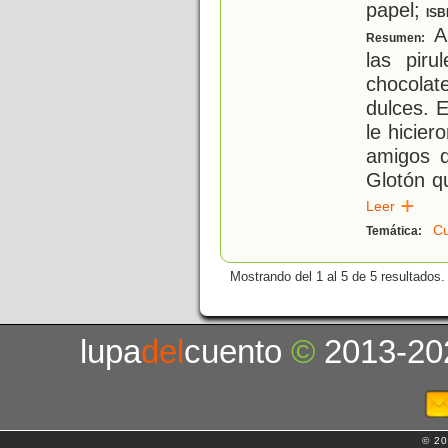
papel;
ISB
A 
Resumen:
las piru
chocola
dulces. 
le hicier
amigos q
Glotón qu
Leer
C
Temática:
Mostrando del 1 al 5 de 5 resultados.
lupa
del
cuento
©
2013-20
© 20