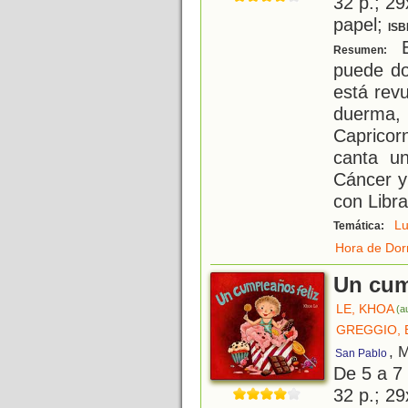
32 p.; 29
papel;
ISB
E
Resumen:
puede dor
está revu
duerma,
Capricor
canta un
Cáncer y
con Libra
L
Temática:
Hora de Dor
Un cum
LE, KHOA
(a
GREGGIO, 
, 
San Pablo
De 5 a 7
32 p.; 29