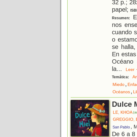
32 p.; 28
papel;
ISB
Es
Resumen:
nos ense
cuando s
o estamo
se halla
En estas
Océano 
la
...
Lee
An
Temática:
,
Miedo
Enfa
,
Océanos
Li
Dulce 
LE, KHOA
(a
GREGGIO, 
, 
San Pablo
De 6 a 8