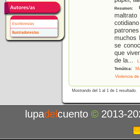
ISB
Q
Resumen:
maltrato
cotidia
Escritores/as
patrones
Ilustradores/as
muchos h
se conoc
que viven
de la
...
M
Temática:
Violencia d
Mostrando del 1 al 1 de 1 resultado.
lupa
del
cuento
©
2013-20