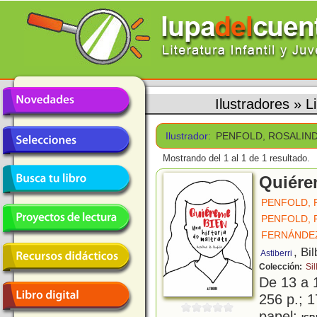
Ilustradores
»
L
Ilustrador:
PENFOLD, ROSALIND
Mostrando del 1 al 1 de 1 resultado.
Quiére
PENFOLD, 
PENFOLD, 
FERNÁNDEZ
, Bi
Astiberri
Colección:
Sil
De 13 a 
256 p.; 1
papel;