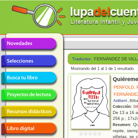
Traductor:
FERNÁNDEZ DE VILL
Mostrando del 1 al 1 de 1 resultado.
Quiéreme
PENFOLD, 
FERNÁNDEZ
Astiberri
, Bilb
Colección:
Sil
De 13 a 16 
256 p.; 17x24
Qui
Resumen:
repite, siem
viñetas, se 