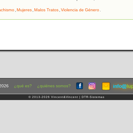
chismo
,
Mujeres
,
Malos Tratos
,
Violencia de Género
.
2026
¿qué es?
¿quiénes somos?
© 2013-2026 Vincent&Vincent | DTR-Sistemas