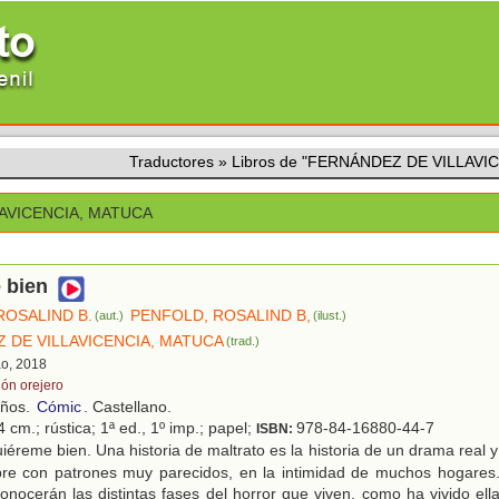
Traductores
»
Libros de "FERNÁNDEZ DE VILLAVI
AVICENCIA, MATUCA
 bien
ROSALIND B.
PENFOLD, ROSALIND B,
(aut.)
(ilust.)
 DE VILLAVICENCIA, MATUCA
(trad.)
ao, 2018
lón orejero
años.
Cómic
. Castellano.
 cm.; rústica; 1ª ed., 1º imp.; papel;
978-84-16880-44-7
ISBN:
éreme bien. Una historia de maltrato es la historia de un drama real y
pre con patrones muy parecidos, en la intimidad de muchos hogares.
conocerán las distintas fases del horror que viven, como ha vivido ella