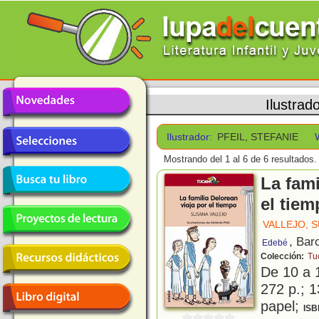
Ilustrad
Ilustrador:
PFEIL, STEFANIE
Mostrando del 1 al 6 de 6 resultados.
La fami
el tie
VALLEJO, 
, Bar
Edebé
Colección:
Tu
De 10 a 
272 p.; 1
papel;
ISB