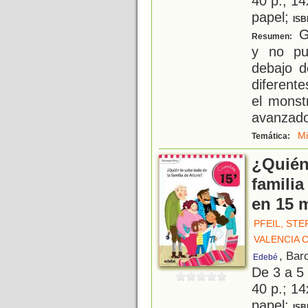
40 p.; 14
papel;
ISB
Gr
Resumen:
y no pu
debajo 
diferent
el monstr
avanzado
M
Temática:
¿Quién
familia
en 15 
PFEIL, STE
VALENCIA 
, Bar
Edebé
De 3 a 5
40 p.; 14
papel;
ISB