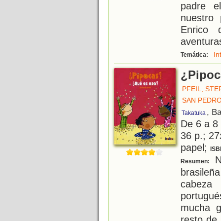
padre e
nuestro 
Enrico 
aventuras
In
Temática:
¿Pipoc
PFEIL, STE
SAN PEDRO
, B
Takatuka
De 6 a 8
36 p.; 27
papel;
ISB
N
Resumen:
brasileñ
cabeza 
portugué
mucha gr
resto de