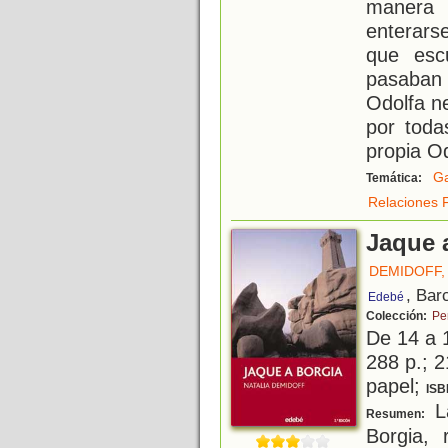
manera 
enterarse
que esc
pasaban 
Odolfa n
por toda
propia O
G
Temática:
Relaciones F
Jaque 
DEMIDOFF,
, Bar
Edebé
Colección:
Pe
De 14 a 
288 p.; 2
papel;
ISB
La
Resumen:
Borgia, 