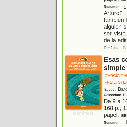
¿Q
Resumen:
Arturo?
también 
alguien s
ser vist
de la edit
Fa
Temática:
Esas c
simple 
GARCÍA GA
PFEIL, STE
, Bar
Edebé
Colección:
Tu
De 9 a 1
168 p.; 1
papel;
ISB
U
Resumen: