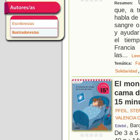
U
Resumen:
que, a t
habla de 
sangre o
Escritores/as
y ayudar
Ilustradores/as
el tiemp
Francia
las
...
Le
Fa
Temática:
,
Solidaridad
El mon
cama d
15 min
PFEIL, STE
VALENCIA 
, Bar
Edebé
De 3 a 5