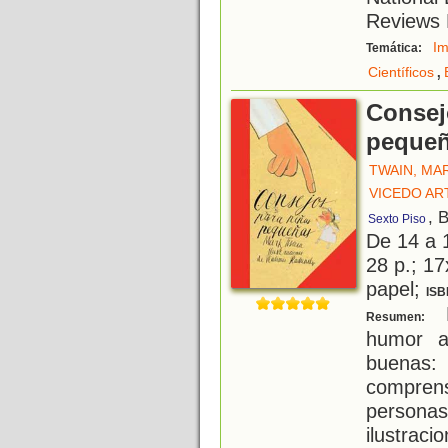
Reviews 
Im
Temática:
,
Científicos
Consej
peque
TWAIN, MA
VICEDO AR
, 
Sexto Piso
De 14 a 
28 p.; 17
papel;
ISB
M
Resumen:
humor a
buenas:
comprens
persona
ilustrac