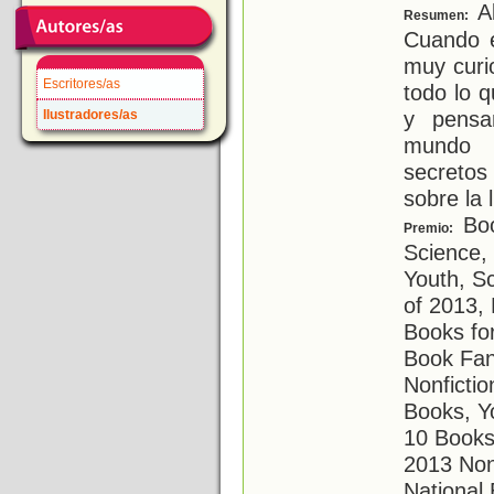
Al
Resumen:
Cuando e
muy curi
Escritores/as
todo lo 
y pensa
Ilustradores/as
mundo t
secretos
sobre la l
Boo
Premio:
Science,
Youth, S
of 2013, 
Books for
Book Fan
Nonfictio
Books, Y
10 Books
2013 Nonf
National