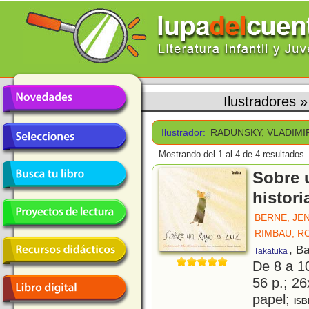
Ilustradores
Ilustrador:
RADUNSKY, VLADIMI
Mostrando del 1 al 4 de 4 resultados.
Sobre 
histori
BERNE, JE
RIMBAU, R
, B
Takatuka
De 8 a 1
56 p.; 26
papel;
ISB