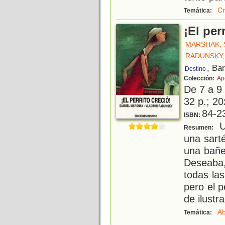
Cr
Temática:
¡El per
MARSHAK,
RADUNSKY,
, Ba
Destino
Colección:
Ap
De 7 a 9
32 p.; 20
84-2
ISBN:
Un
Resumen:
una sart
una bañe
Deseaba,
todas la
pero el 
de ilustr
A
Temática: