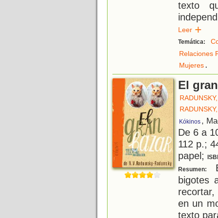
texto 
independ
Leer
C
Temática:
Relaciones F
.
Mujeres
El gran
RADUNSKY,
RADUNSKY,
, Ma
Kókinos
De 6 a 1
112 p.; 4
papel;
ISB
E
Resumen:
bigotes
recortar,
en un mod
texto par