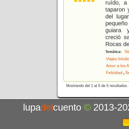
ruído, a
taparon 
del luga
pequeño
guiara 
creció s
Rocas de
Ni
Temática:
Viajes Iniciá
Amor a los 
,
Felicidad
S
Mostrando del 1 al 5 de 5 resultados.
lupa
del
cuento
©
2013-20