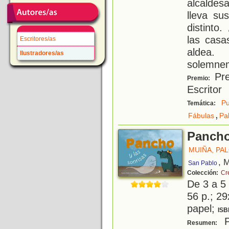
alcaldes
lleva su
distinto
las casa
Escritores/as
aldea.
Ilustradores/as
solemnem
Pre
Premio:
Escritor
Pu
Temática:
,
Fábulas
Pa
Pancho
MUIÑA, PA
, 
San Pablo
Colección:
Cr
De 3 a 5
56 p.; 29
papel;
ISB
P
Resumen: