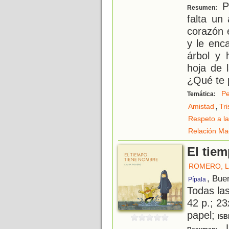
Pe
Resumen:
falta un
corazón 
y le enca
árbol y
hoja de l
¿Qué te 
Pe
Temática:
,
Amistad
Tri
Respeto a la
Relación Ma
El tie
ROMERO, 
, Bue
Pípala
Todas la
42 p.; 23
papel;
ISB
L