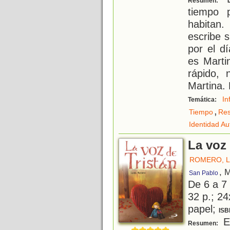
Resumen:
tiempo 
habitan
escribe 
por el d
es Marti
rápido, 
Martina.
In
Temática:
,
Tiempo
Res
Identidad A
La voz 
ROMERO, 
, 
San Pablo
De 6 a 7
32 p.; 24
papel;
ISB
El
Resumen: