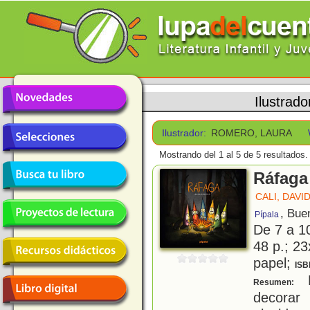
Ilustrado
Ilustrador:
ROMERO, LAURA
Mostrando del 1 al 5 de 5 resultados.
Ráfaga
CALI, DAVI
, Bue
Pípala
De 7 a 1
48 p.; 23
papel;
ISB
E
Resumen:
decora