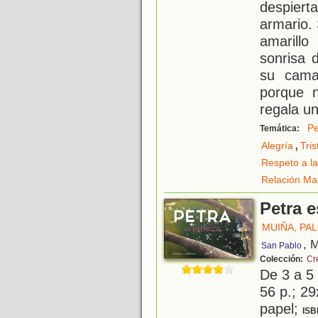
despiert
armario.
amarill
sonrisa 
su cama
porque 
regala u
Pe
Temática:
,
Alegría
Tris
Respeto a la
Relación Ma
Petra e
MUIÑA, PA
, 
San Pablo
Colección:
Cr
De 3 a 5
56 p.; 29
papel;
ISB