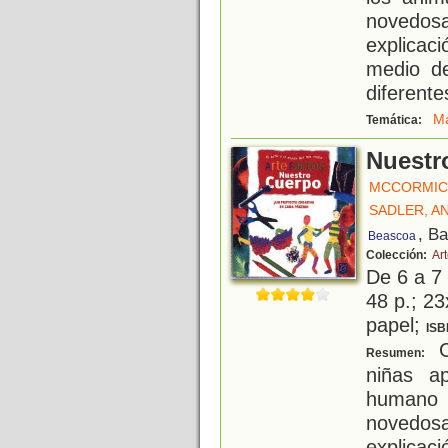
novedos
explicaci
medio d
diferente
Ma
Temática:
Nuestr
MCCORMICK
SADLER, A
, B
Beascoa
Colección:
Ar
De 6 a 7
48 p.; 23
papel;
ISB
C
Resumen:
niñas a
humano 
novedos
explicaci