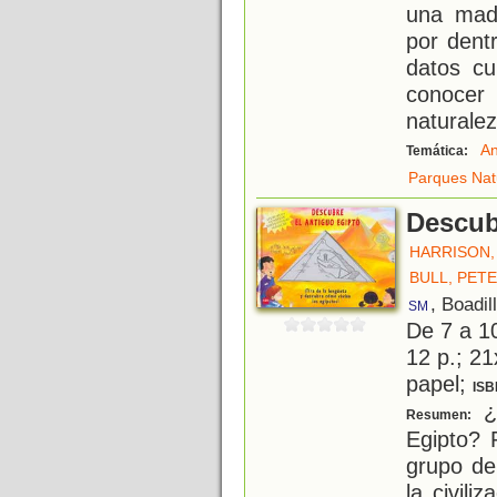
una madr
por dent
datos cu
conoce
naturalez
An
Temática:
Parques Nat
Descub
HARRISON,
BULL, PET
, Boadil
SM
De 7 a 1
12 p.; 21
papel;
ISB
¿
Resumen:
Egipto? 
grupo de
la civil