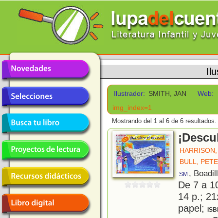
Il
Ilustrador:
SMITH, JAN
Web:
img_index=1
Mostrando del 1 al 6 de 6 resultados.
¡Descu
HARRISON,
BULL, PET
, Boadil
SM
De 7 a 1
14 p.; 21
papel;
ISB