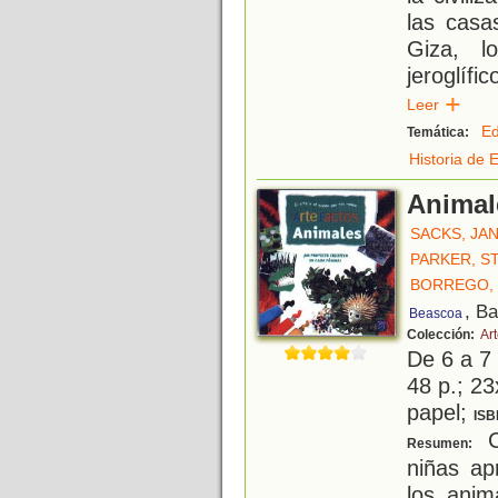
las casa
Giza, l
jeroglíf
Leer
Ed
Temática:
Historia de 
Animal
SACKS, JA
PARKER, S
BORREGO,
, B
Beascoa
Colección:
Ar
De 6 a 7
48 p.; 23
papel;
ISB
C
Resumen:
niñas a
los anim