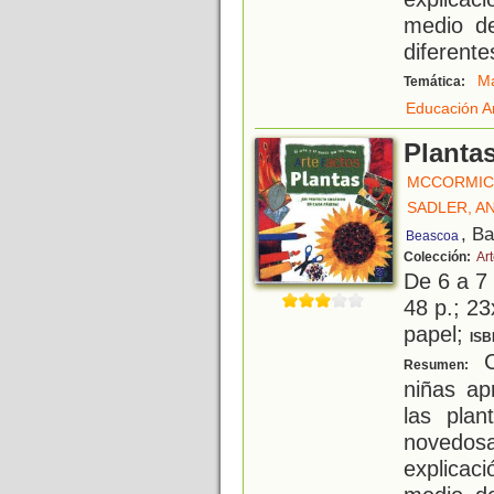
medio d
diferente
Ma
Temática:
Educación Ar
Planta
MCCORMICK
SADLER, A
, B
Beascoa
Colección:
Ar
De 6 a 7
48 p.; 23
papel;
ISB
C
Resumen:
niñas a
las plan
novedos
explicaci