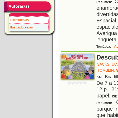
Co
Resumen:
enamor
diverti
Espacial.
Escritores/as
espacia
Ilustradores/as
Averigu
lengüeta 
As
Temática:
Descub
SACKS, JA
TOMBLIN, G
, Boadil
SM
De 7 a 1
12 p.; 21
papel;
ISB
C
Resumen:
parque n
que habi