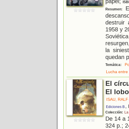
papel;
ISB
El
Resumen:
descans
destruir
1958 y 2
Soviétic
resurgen
la sinie
quedan 
Po
Temática:
Lucha entre 
El círc
El lob
ISAU, RALF
,
Ediciones B
Colección:
La
De 14 a 
324 p.; 2