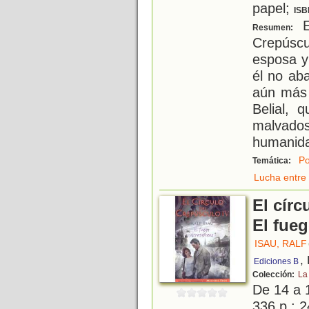
papel;
ISB
E
Resumen:
Crepúsc
esposa y
él no ab
aún más 
Belial, 
malvado
humanida
Po
Temática:
Lucha entre 
El círc
El fueg
ISAU, RALF
,
Ediciones B
Colección:
La
De 14 a 
336 p.; 2