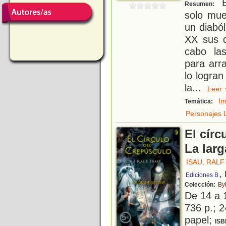
E
Resumen:
solo mue
un diaból
XX sus d
cabo la
para arr
lo logran
la
...
Lee
Im
Temática:
Personajes L
El círc
La lar
ISAU, RALF
,
Ediciones B
Colección:
By
De 14 a 
736 p.; 2
papel;
ISB