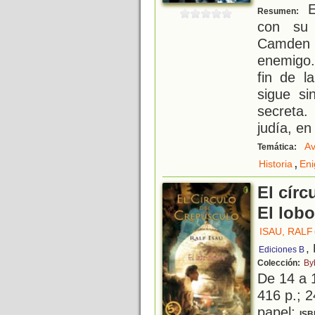
El
Resumen:
con su 
Camden 
enemigo.
fin de l
sigue si
secreta
judía, e
Av
Temática:
,
Historia
En
El círc
El lob
ISAU, RALF
,
Ediciones B
Colección:
By
De 14 a 
416 p.; 2
papel;
ISB