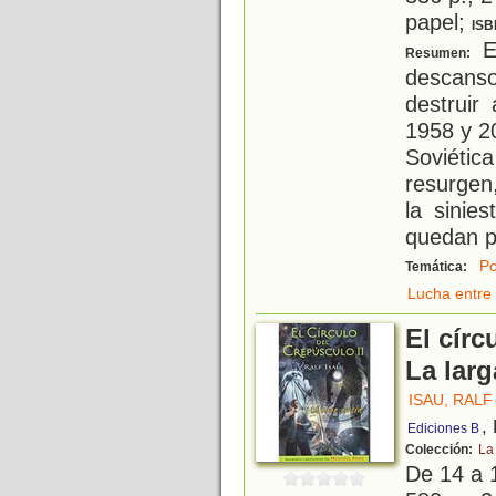
papel;
ISB
El
Resumen:
descans
destruir
1958 y 2
Soviétic
resurgen
la sinie
quedan 
Po
Temática:
Lucha entre 
El círc
La lar
ISAU, RALF
,
Ediciones B
Colección:
La
De 14 a 