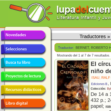
Traductores
Traductor:
BERNET, ROBERTO H
Mostrando del 1 al 7 de 7 resultados.
El círc
niño de
ISAU, RALF
,
Ediciones B
Colección:
By
De 14 a 
432 p.; 2
papel;
ISB