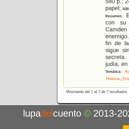
580 p.; 2
papel;
ISB
El
Resumen:
con su 
Camden 
enemigo.
fin de l
sigue si
secreta
judía, e
Av
Temática:
,
Historia
En
Mostrando del 1 al 7 de 7 resultados.
lupa
del
cuento
©
2013-20