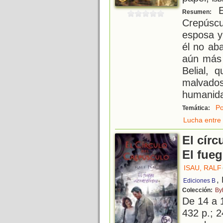
E
Resumen:
Crepúsc
esposa y
él no ab
aún más 
Belial, 
malvado
humanida
Po
Temática:
Lucha entre 
El círc
El fueg
ISAU, RALF
,
Ediciones B
Colección:
By
De 14 a 
432 p.; 2