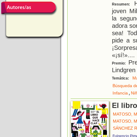
H
Resumen:
joven Mi
la segun
adora son
sea! Tod
pide a 
¡Sorpres
«¡sí!».
...
Pre
Premio:
Lindgren
M
Temática:
Búsqueda de
,
Infancia
Ni
El libr
MATOSO, 
MATOSO, 
SÁNCHEZ R
Fulgencio Pim