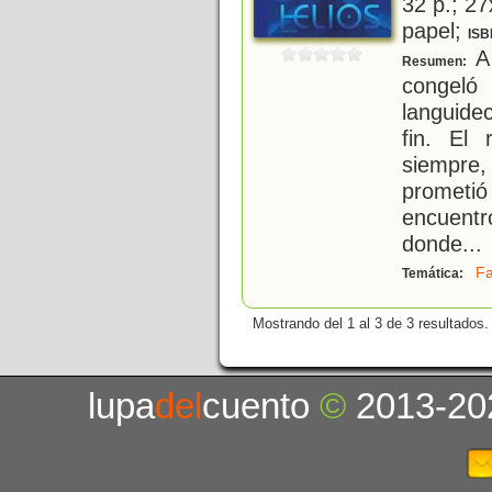
32 p.; 27
papel;
ISB
A 
Resumen:
congel
languide
fin. El
siempre,
prometió
encuentr
donde
...
Fa
Temática:
Mostrando del 1 al 3 de 3 resultados.
lupa
del
cuento
©
2013-20