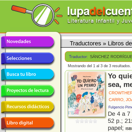
Traductores
»
Libros 
Traductor:
SÁNCHEZ RODRÍGUE
Mostrando del 1 al 3 de 3 resultados.
Yo quie
sea, me
CROWTHER,
CARRO, JO
Fulgencio Pim
De 4 a 7
52 p.; 21
papel;
ISB