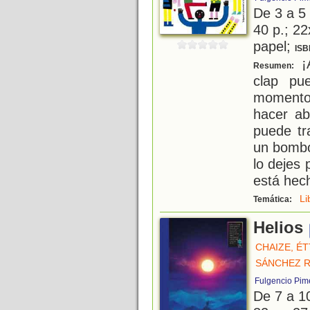
De 3 a 5
40 p.; 22
papel;
ISB
¡A
Resumen:
clap pu
momento
hacer ab
puede tr
un bombo
lo dejes 
está hec
Li
Temática:
Helios
CHAIZE, ÉT
SÁNCHEZ R
Fulgencio Pim
De 7 a 1