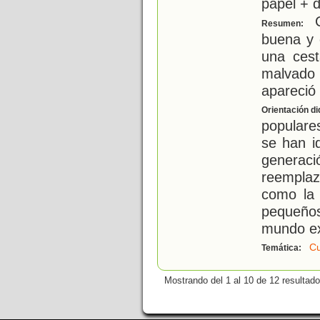
papel + d
C
Resumen:
buena y 
una cest
malvado
apareció 
Orientación di
populare
se han i
gener
reemplaz
como la 
pequeños
mundo ext
Cu
Temática:
Mostrando del 1 al 10 de 12 resultado