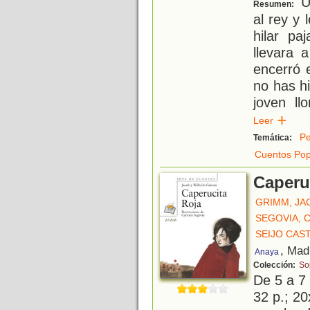
Un
Resumen:
al rey y 
hilar pa
llevara 
encerró 
no has hi
joven ll
Leer
Pe
Temática:
Cuentos Pop
Caperuc
GRIMM, JA
SEGOVIA, 
SEIJO CAS
, Mad
Anaya
Colección:
So
De 5 a 7
32 p.; 20