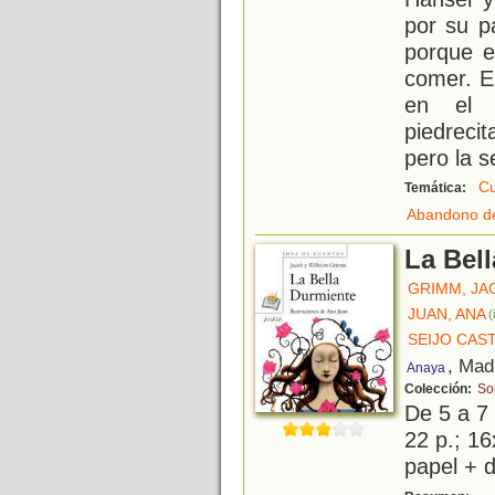
por su p
porque e
comer. E
en el 
piedreci
pero la 
Cu
Temática:
Abandono d
La Bel
GRIMM, JA
JUAN, ANA
(
SEIJO CAS
, Mad
Anaya
Colección:
So
De 5 a 7
22 p.; 16
papel + d
H