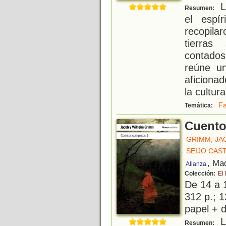
L
Resumen:
el espí
recopila
tierras
contados
reúne un
aficionad
la cultura
Fa
Temática:
Cuento
GRIMM, JA
SEIJO CAS
, Ma
Alianza
Colección:
El 
De 14 a 
312 p.; 1
papel + d
L
Resumen: