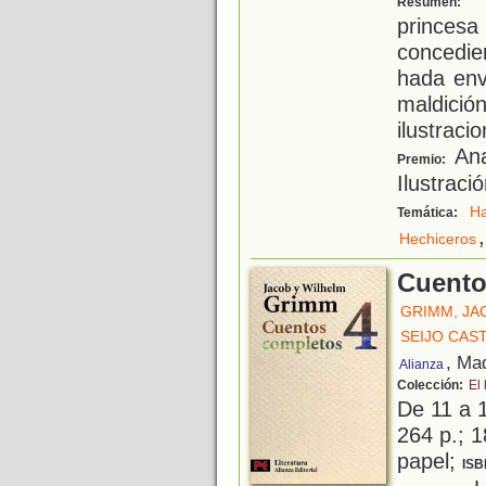
Resumen:
prince
concedi
hada env
maldic
ilustraci
Ana
Premio:
Ilustraci
H
Temática:
,
Hechiceros
Cuento
GRIMM, JA
SEIJO CAS
, Ma
Alianza
Colección:
El 
De 11 a 
264 p.; 1
papel;
ISB