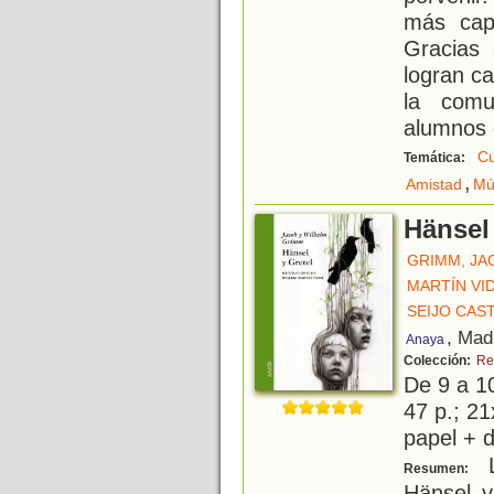
más cap
Gracias 
logran c
la comu
alumnos d
Cu
Temática:
,
Amistad
Mú
Hänsel 
GRIMM, JA
MARTÍN VID
SEIJO CAS
, Mad
Anaya
Colección:
Re
De 9 a 1
47 p.; 21
papel + d
L
Resumen:
Hänsel y