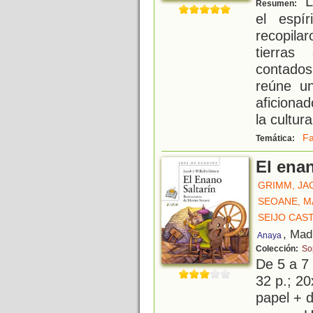
L
Resumen:
el espí
recopila
tierras
contados
reúne un
aficionad
la cultura
Fa
Temática:
El enan
GRIMM, JA
SEOANE, M
SEIJO CAS
, Mad
Anaya
Colección:
So
De 5 a 7
32 p.; 20
papel + d