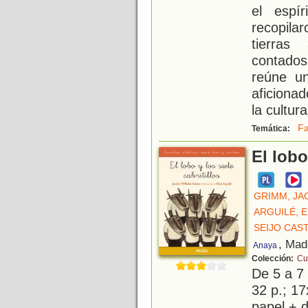
el espí
recopila
tierras
contados
reúne un
aficionad
la cultura
Fa
Temática:
El lobo
GRIMM, JA
ARGUILÉ, E
SEIJO CAS
, Mad
Anaya
Colección:
Cu
De 5 a 7
32 p.; 17
papel + d