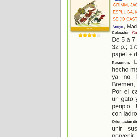
GRIMM, JA
ESPLUGA, 
SEIJO CAS
, Mad
Anaya
Colección:
Cu
De 5 a 7
32 p.; 17
papel + d
L
Resumen:
hecho ma
ya no l
Bremen,
Por el c
un gato 
periplo
con ladr
Orientación di
unir su
porvenir