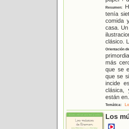
H
Resumen:
tenía sie
comida y
casa. Un
ilustrac
clásico. 
Orientación di
primordi
más cerc
que se e
que se s
incide es
clásica,
están en
L
Temática:
Los mú