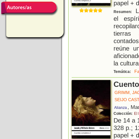
papel + d
L
Resumen:
el espí
recopila
tierras
contados
reúne un
aficionad
la cultura
Fa
Temática:
Cuento
GRIMM, JA
SEIJO CAS
, Ma
Alianza
Colección:
El 
De 14 a 
328 p.; 1
papel + d