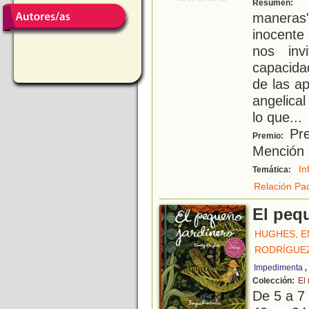
U
Resumen:
maneras"
inocente
nos inv
capacida
de las a
angelical
lo que
...
Pre
Premio:
Mención 
In
Temática:
Relación Pad
El peq
HUGHES, E
RODRÍGUEZ
Impedimenta
Colección:
El
De 5 a 7