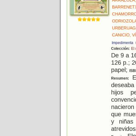
ARRAZOLA,
BARRENETX
CHAMORRO
ODRIOZOLA
URBERUAGA
CANICIO, 
Impedimenta
Colección:
El
De 9 a 1
126 p.; 2
papel;
ISB
El
Resumen:
deseaba 
hijos 
convenció
nacieron 
que mues
y niñas
atrevidos
Ele