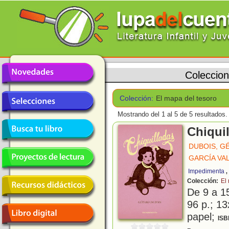
Coleccio
Colección:
El mapa del tesoro
Mostrando del 1 al 5 de 5 resultados.
Chiqui
DUBOIS, G
GARCÍA VA
Impedimenta
Colección:
El
De 9 a 1
96 p.; 13
papel;
ISB