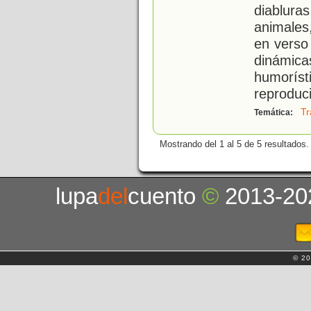
diablura
animales
en verso
dinámica
humorís
reproduc
Tr
Temática:
Mostrando del 1 al 5 de 5 resultados.
lupa
del
cuento
©
2013-20
© 20