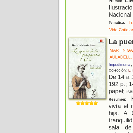
Premio:
Ilustraci
Nacional 
Tr
Temática:
Vida Cotidia
La puer
MARTÍN GA
AULADELL,
Impedimenta
Colección:
El
De 14 a 
192 p.; 1
papel;
ISB
H
Resumen:
vivía el
hija. A 
tranquili
sala de