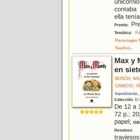
unicorni
contaba
ella tení
Pre
Premio:
Fa
Temática:
Personajes M
.
Sueños
Max y M
en siet
BUSCH, WI
CANICIO, 
Impedimenta
Colección:
El
De 12 a 
72 p.; 20
papel;
ISB
M
Resumen:
travieso