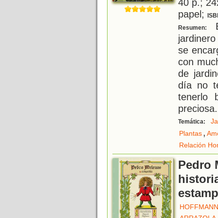
40 p.; 24
papel;
ISB
E
Resumen:
jardiner
se encar
con much
de jardi
día no t
tenerlo
preciosa
.
Ja
Temática:
,
Plantas
Amo
Relación Ho
Pedro 
histori
estamp
HOFFMANN,