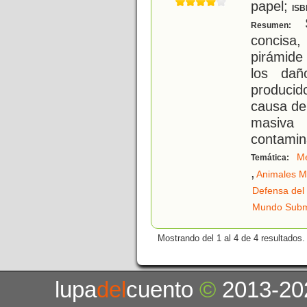
papel;
ISB
S
Resumen:
concisa,
pirámide
los dañ
produci
causa de
masiva 
contamina
Me
Temática:
,
Animales M
Defensa del
Mundo Subm
Mostrando del 1 al 4 de 4 resultados.
lupa
del
cuento
©
2013-20