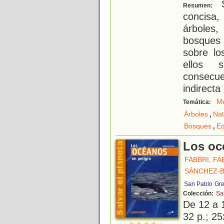
S
Resumen:
concisa,
árboles,
bosques 
sobre l
ellos 
consecu
indirecta
Me
Temática:
,
Árboles
Nat
,
Bosques
Ed
Los oc
FABBRI, FA
SÁNCHEZ-B
San Pablo
Gre
Colección:
Sa
De 12 a 
32 p.; 25