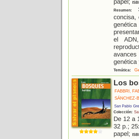
papel;
ISB
S
Resumen:
concisa, 
genéti
presenta
el ADN,
reproduc
avances 
genética
Ge
Temática:
Los bo
FABBRI, FA
SÁNCHEZ-B
San Pablo
Gre
Colección:
Sa
De 12 a 
32 p.; 25
papel;
ISB