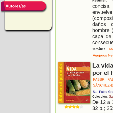
Resumen:
concis
envuel
(composic
daños c
hombre (
capa de 
consecue
Me
Temática:
Agujeros Ne
La vid
por el
FABBRI, FA
SÁNCHEZ-B
San Pablo
Gre
Colección:
Sa
De 12 a 
32 p.; 25