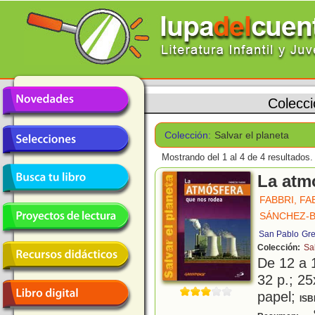
Colecc
Colección:
Salvar el planeta
Mostrando del 1 al 4 de 4 resultados.
La atm
FABBRI, FA
SÁNCHEZ-B
San Pablo
Gre
Colección:
Sa
De 12 a 
32 p.; 25
papel;
ISB
S